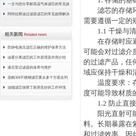
1. 存储的基
要
一文与您分享耐高温气体滤芯的常见故
滤芯的存储环境
障相应解决方法
阿特拉斯油过滤器滤芯的常见故障解决
需要遵循一定的
方法介绍
1.1 干燥与
相关新闻
Related news
在存储时应避免
防静电液压滤芯正确的维护保养方法
可能会对过滤介
油雾分离滤芯的工作原理及作用介绍
的过滤产品，任
液压泵过滤器的保养与维护
域应保持干燥和
选购304不锈钢滤芯要从多个方面去判
温度要求：存储
断
油烟滤芯保障了厨房良好的工作环境
度可能导致材质
1.2 防止直
阳光直射可能导
料。长期暴露在
和过滤效率。因