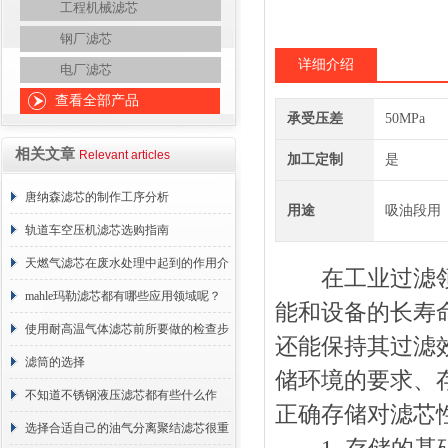
工程机械滤芯
钢厂滤芯
详细介绍
电厂滤芯
查看全部产品
承受压差
50MPa
相关文章
Relevant articles
加工定制
是
唐纳森滤芯的制作工序分析
用途
吸油段用
轨道车空压机滤芯选购指南
天燃气滤芯在废水处理中起到的作用介
在工业过滤领域
绍
mahle玛勒滤芯都有哪些应用领域呢？
能和设备的长寿
使用耐高温气体滤芯前所要做的检查步
还能保持其过滤
骤
滤筒的选择
储环境的要求、
不知道不锈钢液压滤芯都有些什么作
正确存储对滤芯
用？进来看
选择合适自己的油气分离聚结滤芯很重