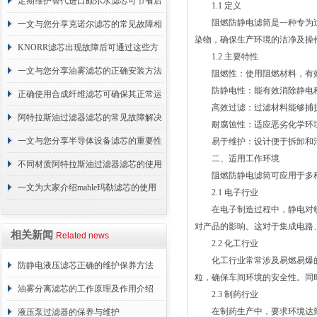
的故障相应解决方法分享
定期维护替代进口颇尔水滤芯可节省后
1.1 定义
阻燃防静电滤筒是一种专为过
续更换成本
一文与您分享克诺尔滤芯的常见故障相
染物，确保生产环境的洁净及操
应解决方法
KNORR滤芯出现故障后可通过这些方
1.2 主要特性
法解决
一文与您分享油雾滤芯的正确安装方法
阻燃性：使用阻燃材料，有效
防静电性：能有效消除静电积
正确使用合成纤维滤芯可确保其正常运
高效过滤：过滤材料能够捕捉
行
阿特拉斯油过滤器滤芯的常见故障解决
耐腐蚀性：适应恶劣化学环境
方法介绍
一文与您分享半导体设备滤芯的重要性
易于维护：设计便于拆卸和清
二、适用工作环境
不同材质阿特拉斯油过滤器滤芯的使用
阻燃防静电滤筒可应用于多种
周期区别介绍
一文为大家介绍mahle玛勒滤芯的使用
2.1 电子行业
在电子制造过程中，静电对敏
原理
对产品的影响。这对于集成电路
相关新闻
Related news
2.2 化工行业
化工行业常常涉及易燃易爆的
防静电液压滤芯正确的维护保养方法
粒，确保车间环境的安全性。同
油雾分离滤芯的工作原理及作用介绍
2.3 制药行业
在制药生产中，要求环境达到
液压泵过滤器的保养与维护