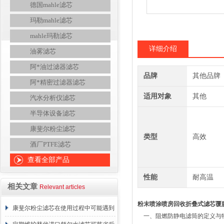
德国mahle滤芯
玛勒mahle滤芯
mahle玛勒滤芯
详细介绍
油雾滤芯
阿*油过滤器滤芯
品牌
其他品牌
阿*精密过滤器滤芯
适用对象
其他
汽水分析仪滤芯
半导体设备滤芯
康斐尔粉尘滤芯
类型
高效
酒厂PTFE滤芯
查看全部产品
性能
耐高温
相关文章
Relevant articles
粉末喷涂喷房回收折叠式滤芯覆
康斐尔粉尘滤芯在使用过程中可能遇到
一、阻燃防静电滤筒的定义与