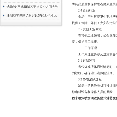
障药品质量和保护患者健康至关
选购304不锈钢滤芯要从多个方面去判
2.4 食品行业
断
油烟滤芯保障了厨房良好的工作环境
食品生产对环境卫生要求严格
提供了保障，降低了火灾和污染
2.5 其他工业领域
在其他工业领域，如金属加工
境，保护员工健康。
三、工作原理
工作原理主要涉及过滤和静电
3.1 过滤过程
当气体或液体通过滤筒时，过
的颗粒，确保输出流体的洁净。
3.2 静电消除过程
滤筒内的防静电材料设计能够
静电对设备和操作人员的风险。
粉末喷涂喷房回收折叠式滤芯覆