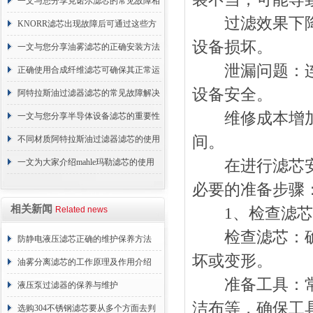
续更换成本
一文与您分享克诺尔滤芯的常见故障相
过滤效果下降：
应解决方法
KNORR滤芯出现故障后可通过这些方
设备损坏。
法解决
一文与您分享油雾滤芯的正确安装方法
泄漏问题：连接
正确使用合成纤维滤芯可确保其正常运
设备安全。
行
阿特拉斯油过滤器滤芯的常见故障解决
维修成本增加：
方法介绍
一文与您分享半导体设备滤芯的重要性
间。
不同材质阿特拉斯油过滤器滤芯的使用
周期区别介绍
一文为大家介绍mahle玛勒滤芯的使用
在进行滤芯安装
原理
必要的准备步骤
相关新闻
Related news
1、检查滤芯
检查滤芯：确保
防静电液压滤芯正确的维护保养方法
坏或变形。
油雾分离滤芯的工作原理及作用介绍
准备工具：常用
液压泵过滤器的保养与维护
洁布等，确保工
选购304不锈钢滤芯要从多个方面去判