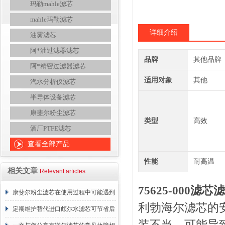
玛勒mahle滤芯
mahle玛勒滤芯
详细介绍
油雾滤芯
阿*油过滤器滤芯
品牌
其他品牌
阿*精密过滤器滤芯
适用对象
其他
汽水分析仪滤芯
半导体设备滤芯
康斐尔粉尘滤芯
类型
高效
酒厂PTFE滤芯
查看全部产品
性能
耐高温
相关文章
Relevant articles
75625-000滤芯滤
康斐尔粉尘滤芯在使用过程中可能遇到
利勃海尔滤芯的
的故障相应解决方法分享
定期维护替代进口颇尔水滤芯可节省后
装不当，可能导