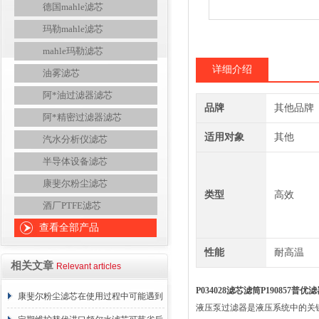
德国mahle滤芯
玛勒mahle滤芯
mahle玛勒滤芯
详细介绍
油雾滤芯
阿*油过滤器滤芯
品牌
其他品牌
阿*精密过滤器滤芯
适用对象
其他
汽水分析仪滤芯
半导体设备滤芯
康斐尔粉尘滤芯
类型
高效
酒厂PTFE滤芯
查看全部产品
性能
耐高温
相关文章
Relevant articles
P034028滤芯滤筒P190857普
康斐尔粉尘滤芯在使用过程中可能遇到
液压泵过滤器是液压系统中的关