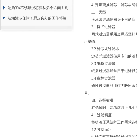
4. 定期更换滤芯：滤芯会随
选购304不锈钢滤芯要从多个方面去判
三、类型
断
油烟滤芯保障了厨房良好的工作环境
液压泵过滤器根据不同的应用
3.1 网式过滤器
网式过滤器采用金属或塑料网
污染物。
3.2 滤芯式过滤器
滤芯式过滤器使用专门的滤芯
3.3 纸质过滤器
纸质过滤器通常用于过滤精度
3.4 磁性过滤器
磁性过滤器利用磁力吸附金属
果。
四、选择标准
在选择时，需考虑以下几个
4.1 过滤精度
根据液压系统的工作需求选择
4.2 过滤面积