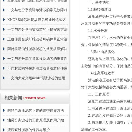
的故障相应解决方法分享
定期维护替代进口颇尔水滤芯可节省后
一、基本功能
1.1 颗粒物过滤
续更换成本
一文与您分享克诺尔滤芯的常见故障相
液压油在循环过程中会夹带许
应解决方法
KNORR滤芯出现故障后可通过这些方
压泵过滤器的主要功能是有效过
法解决
一文与您分享油雾滤芯的正确安装方法
1.2 水分分离
在液压油中，水分的存在会影
正确使用合成纤维滤芯可确保其正常运
分，保持油的清洁度和稳定性，
行
阿特拉斯油过滤器滤芯的常见故障解决
1.3 防止油品劣化
方法介绍
一文与您分享半导体设备滤芯的重要性
还具有防止液压油劣化的功能
去除油中的有害成分，保持油品
不同材质阿特拉斯油过滤器滤芯的使用
1.4 提高系统效率
周期区别介绍
一文为大家介绍mahle玛勒滤芯的使用
清洁的液压油有助于提高液压
对于大型机械和设备尤为重要，
原理
二、工作原理
相关新闻
Related news
液压泵过滤器通常采用机械过
1. 油液进入过滤器：液压油
防静电液压滤芯正确的维护保养方法
2. 过滤介质拦截污染物：液
油雾分离滤芯的工作原理及作用介绍
3. 自动排污功能（如有）：
滤器的工作效率。
液压泵过滤器的保养与维护