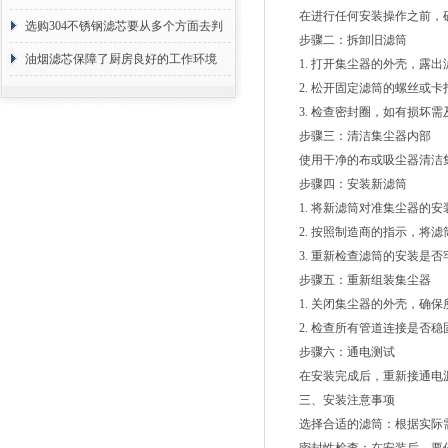
在进行任何安装操作之前，确
选购304不锈钢滤芯要从多个方面去判
步骤二：拆卸旧滤筒
断
油烟滤芯保障了厨房良好的工作环境
1. 打开集尘器的外壳，露出
2. 松开固定滤筒的螺丝或卡
3. 检查密封圈，如有损坏需
步骤三：清洁集尘器内部
使用干净的布或吸尘器清洁集
步骤四：安装新滤筒
1. 将新滤筒对准集尘器的安
2. 按照制造商的指示，将滤
3. 重新检查滤筒的安装是否
步骤五：重新组装集尘器
1. 关闭集尘器的外壳，确保
2. 检查所有管道连接是否稳
步骤六：通电测试
在安装完成后，重新接通电源
三、安装注意事项
选择合适的滤筒：根据实际需