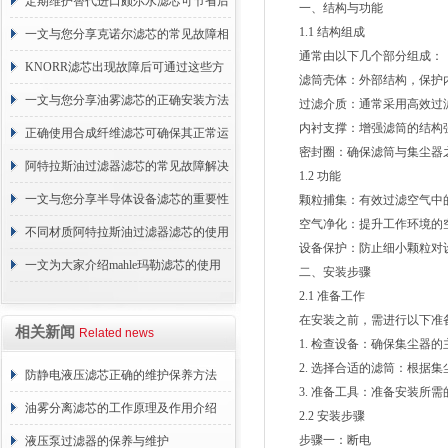
的故障相应解决方法分享
定期维护替代进口颇尔水滤芯可节省后
一、结构与功能
1.1 结构组成
续更换成本
一文与您分享克诺尔滤芯的常见故障相
通常由以下几个部分组成：
应解决方法
KNORR滤芯出现故障后可通过这些方
滤筒壳体：外部结构，保护内
法解决
一文与您分享油雾滤芯的正确安装方法
过滤介质：通常采用高效过滤
内衬支撑：增强滤筒的结构强
正确使用合成纤维滤芯可确保其正常运
密封圈：确保滤筒与集尘器之
行
阿特拉斯油过滤器滤芯的常见故障解决
1.2 功能
方法介绍
一文与您分享半导体设备滤芯的重要性
颗粒捕集：有效过滤空气中的
空气净化：提升工作环境的空
不同材质阿特拉斯油过滤器滤芯的使用
设备保护：防止细小颗粒对设
周期区别介绍
一文为大家介绍mahle玛勒滤芯的使用
二、安装步骤
2.1 准备工作
原理
在安装之前，需进行以下准
相关新闻
Related news
1. 检查设备：确保集尘器的
2. 选择合适的滤筒：根据集
防静电液压滤芯正确的维护保养方法
3. 准备工具：准备安装所需
油雾分离滤芯的工作原理及作用介绍
2.2 安装步骤
步骤一：断电
液压泵过滤器的保养与维护