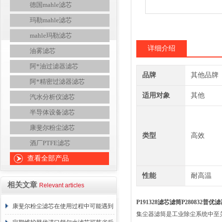
德国mahle滤芯
玛勒mahle滤芯
mahle玛勒滤芯
详细介绍
油雾滤芯
阿*油过滤器滤芯
品牌
其他品牌
阿*精密过滤器滤芯
适用对象
其他
汽水分析仪滤芯
半导体设备滤芯
康斐尔粉尘滤芯
类型
高效
酒厂PTFE滤芯
查看全部产品
性能
耐高温
相关文章
Relevant articles
P191328滤芯滤筒P280832普
康斐尔粉尘滤芯在使用过程中可能遇到
集尘器滤筒是工业除尘系统中至