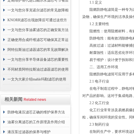
的故障相应解决方法分享
定期维护替代进口颇尔水滤芯可节省后
1.1 定义
阻燃防静电滤筒是一种专为过
续更换成本
一文与您分享克诺尔滤芯的常见故障相
染物，确保生产环境的洁净及操
应解决方法
KNORR滤芯出现故障后可通过这些方
1.2 主要特性
法解决
一文与您分享油雾滤芯的正确安装方法
阻燃性：使用阻燃材料，有效
防静电性：能有效消除静电积
正确使用合成纤维滤芯可确保其正常运
高效过滤：过滤材料能够捕捉
行
阿特拉斯油过滤器滤芯的常见故障解决
耐腐蚀性：适应恶劣化学环境
方法介绍
一文与您分享半导体设备滤芯的重要性
易于维护：设计便于拆卸和清
二、适用工作环境
不同材质阿特拉斯油过滤器滤芯的使用
阻燃防静电滤筒可应用于多种
周期区别介绍
一文为大家介绍mahle玛勒滤芯的使用
2.1 电子行业
在电子制造过程中，静电对敏
原理
对产品的影响。这对于集成电路
相关新闻
Related news
2.2 化工行业
化工行业常常涉及易燃易爆的
防静电液压滤芯正确的维护保养方法
粒，确保车间环境的安全性。同
油雾分离滤芯的工作原理及作用介绍
2.3 制药行业
在制药生产中，要求环境达到
液压泵过滤器的保养与维护