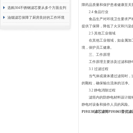
障药品质量和保护患者健康至关
选购304不锈钢滤芯要从多个方面去判
2.4 食品行业
断
油烟滤芯保障了厨房良好的工作环境
食品生产对环境卫生要求严格
提供了保障，降低了火灾和污染
2.5 其他工业领域
在其他工业领域，如金属加工
境，保护员工健康。
三、工作原理
工作原理主要涉及过滤和静电
3.1 过滤过程
当气体或液体通过滤筒时，过
的颗粒，确保输出流体的洁净。
3.2 静电消除过程
滤筒内的防静电材料设计能够
静电对设备和操作人员的风险。
P191138滤芯滤筒P191065普