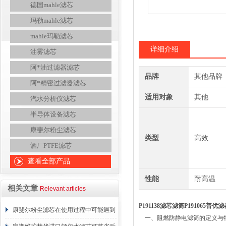
德国mahle滤芯
玛勒mahle滤芯
mahle玛勒滤芯
详细介绍
油雾滤芯
阿*油过滤器滤芯
品牌
其他品牌
阿*精密过滤器滤芯
适用对象
其他
汽水分析仪滤芯
半导体设备滤芯
康斐尔粉尘滤芯
类型
高效
酒厂PTFE滤芯
查看全部产品
性能
耐高温
相关文章
Relevant articles
P191138滤芯滤筒P191065普
康斐尔粉尘滤芯在使用过程中可能遇到
一、阻燃防静电滤筒的定义与