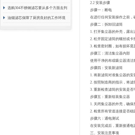
2.2 安装步骤
选购304不锈钢滤芯要从多个方面去判
步骤一：断电
在进行任何安装操作之前，确
断
油烟滤芯保障了厨房良好的工作环境
步骤二：拆卸旧滤筒
1. 打开集尘器的外壳，露出
2. 松开固定滤筒的螺丝或卡
3. 检查密封圈，如有损坏需
步骤三：清洁集尘器内部
使用干净的布或吸尘器清洁集
步骤四：安装新滤筒
1. 将新滤筒对准集尘器的安
2. 按照制造商的指示，将滤
3. 重新检查滤筒的安装是否
步骤五：重新组装集尘器
1. 关闭集尘器的外壳，确保
2. 检查所有管道连接是否稳
步骤六：通电测试
在安装完成后，重新接通电源
三、安装注意事项