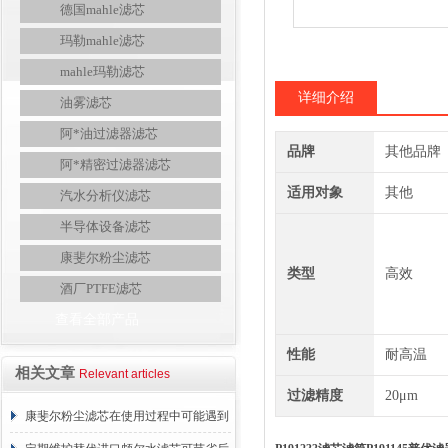
德国mahle滤芯
玛勒mahle滤芯
mahle玛勒滤芯
详细介绍
油雾滤芯
阿*油过滤器滤芯
品牌
其他品牌
阿*精密过滤器滤芯
适用对象
其他
汽水分析仪滤芯
半导体设备滤芯
康斐尔粉尘滤芯
类型
高效
酒厂PTFE滤芯
查看全部产品
性能
耐高温
相关文章
Relevant articles
过滤精度
20μm
康斐尔粉尘滤芯在使用过程中可能遇到