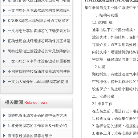
的故障相应解决方法分享
定期维护替代进口颇尔水滤芯可节省后
P191233滤芯滤筒P191145普
集尘器滤筒是工业除尘系统中至
续更换成本
一文与您分享克诺尔滤芯的常见故障相
一、结构与功能
应解决方法
KNORR滤芯出现故障后可通过这些方
1.1 结构组成
通常由以下几个部分组成：
法解决
一文与您分享油雾滤芯的正确安装方法
滤筒壳体：外部结构，保护内
正确使用合成纤维滤芯可确保其正常运
过滤介质：通常采用高效过滤
行
阿特拉斯油过滤器滤芯的常见故障解决
内衬支撑：增强滤筒的结构强
密封圈：确保滤筒与集尘器之
方法介绍
一文与您分享半导体设备滤芯的重要性
1.2 功能
不同材质阿特拉斯油过滤器滤芯的使用
颗粒捕集：有效过滤空气中的
周期区别介绍
一文为大家介绍mahle玛勒滤芯的使用
空气净化：提升工作环境的空
设备保护：防止细小颗粒对设
原理
二、安装步骤
相关新闻
Related news
2.1 准备工作
在安装之前，需进行以下准
防静电液压滤芯正确的维护保养方法
1. 检查设备：确保集尘器的
油雾分离滤芯的工作原理及作用介绍
2. 选择合适的滤筒：根据集
3. 准备工具：准备安装所需
液压泵过滤器的保养与维护