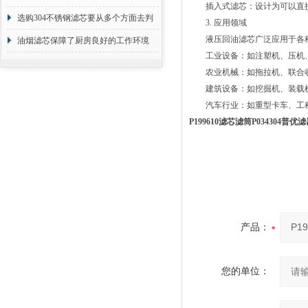
插入式滤芯：设计为可以直接
选购304不锈钢滤芯要从多个方面去判
3. 应用领域
液压回油滤芯广泛应用于各种
断
油烟滤芯保障了厨房良好的工作环境
工业设备：如注塑机、压机、
农业机械：如拖拉机、联合收
建筑设备：如挖掘机、装载机
汽车行业：如重型卡车、工程
P199610滤芯滤筒P034304普
产品：
您的单位：