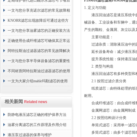
的故障相应解决方法分享
定期维护替代进口颇尔水滤芯可节省后
P199610滤芯滤筒P034304普
1. 定义与功能
续更换成本
一文与您分享克诺尔滤芯的常见故障相
液压回油滤芯是液压系统中的
应解决方法
KNORR滤芯出现故障后可通过这些方
械设备、工业设备和车辆中，通
产生的颗粒、金属屑、灰尘以及
法解决
一文与您分享油雾滤芯的正确安装方法
主要功能是：
正确使用合成纤维滤芯可确保其正常运
过滤杂质：清除液压油中的固
行
阿特拉斯油过滤器滤芯的常见故障解决
延长设备寿命：减少液压系统
提升系统性能：保持液压油的
方法介绍
一文与您分享半导体设备滤芯的重要性
2. 类型与构造
不同材质阿特拉斯油过滤器滤芯的使用
液压回油滤芯有多种类型和构
周期区别介绍
一文为大家介绍mahle玛勒滤芯的使用
2.1 按照过滤介质分类
纸质滤芯：由特殊处理的纸张
原理
耐用。
相关新闻
Related news
合成纤维滤芯：由合成纤维制
金属网滤芯：由金属网制成，
防静电液压滤芯正确的维护保养方法
2.2 按照结构设计分类
油雾分离滤芯的工作原理及作用介绍
单筒式滤芯：采用单一滤芯体
多筒式滤芯：由多个滤芯筒组
液压泵过滤器的保养与维护