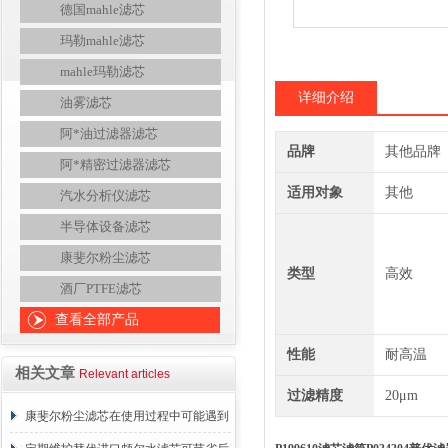
德国mahle滤芯
玛勒mahle滤芯
mahle玛勒滤芯
详细介绍
油雾滤芯
阿*油过滤器滤芯
品牌
其他品牌
阿*精密过滤器滤芯
适用对象
其他
汽水分析仪滤芯
半导体设备滤芯
康斐尔粉尘滤芯
类型
高效
酒厂PTFE滤芯
查看全部产品
性能
耐高温
相关文章
Relevant articles
过滤精度
20μm
康斐尔粉尘滤芯在使用过程中可能遇到