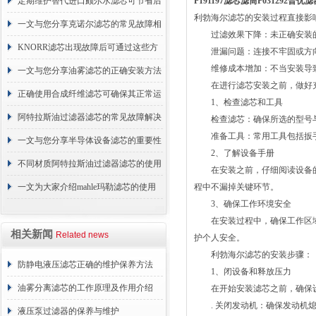
的故障相应解决方法分享
定期维护替代进口颇尔水滤芯可节省后
P191197滤芯滤筒P031292普
利勃海尔滤芯的安装过程直接影
续更换成本
一文与您分享克诺尔滤芯的常见故障相
过滤效果下降：未正确安装的
应解决方法
KNORR滤芯出现故障后可通过这些方
泄漏问题：连接不牢固或方向
维修成本增加：不当安装导致
法解决
一文与您分享油雾滤芯的正确安装方法
在进行滤芯安装之前，做好充
正确使用合成纤维滤芯可确保其正常运
1、检查滤芯和工具
行
阿特拉斯油过滤器滤芯的常见故障解决
检查滤芯：确保所选的型号与
准备工具：常用工具包括扳手
方法介绍
一文与您分享半导体设备滤芯的重要性
2、了解设备手册
不同材质阿特拉斯油过滤器滤芯的使用
在安装之前，仔细阅读设备的
周期区别介绍
一文为大家介绍mahle玛勒滤芯的使用
程中不漏掉关键环节。
3、确保工作环境安全
原理
在安装过程中，确保工作区域
相关新闻
Related news
护个人安全。
利勃海尔滤芯的安装步骤：
防静电液压滤芯正确的维护保养方法
1、闭设备和释放压力
油雾分离滤芯的工作原理及作用介绍
在开始安装滤芯之前，确保设
. 关闭发动机：确保发动机熄
液压泵过滤器的保养与维护