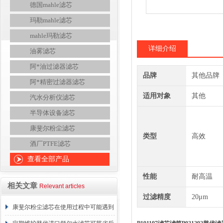
德国mahle滤芯
玛勒mahle滤芯
mahle玛勒滤芯
详细介绍
油雾滤芯
阿*油过滤器滤芯
品牌
其他品牌
阿*精密过滤器滤芯
适用对象
其他
汽水分析仪滤芯
半导体设备滤芯
康斐尔粉尘滤芯
类型
高效
酒厂PTFE滤芯
查看全部产品
性能
耐高温
相关文章
Relevant articles
过滤精度
20μm
康斐尔粉尘滤芯在使用过程中可能遇到