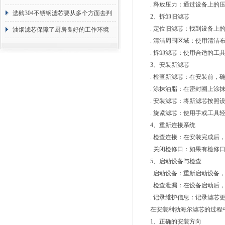
. 释放压力：通过设备上的压
选购304不锈钢滤芯要从多个方面去判
2、拆卸旧滤芯
. 定位旧滤芯：找到设备上的
断
油烟滤芯保障了厨房良好的工作环境
. 清洁周围区域：使用清洁布
. 拆卸滤芯：使用合适的工具
3、安装新滤芯
. 检查新滤芯：在安装前，确
. 涂抹油脂：在密封圈上涂抹
. 安装滤芯：将新滤芯按照设
. 旋紧滤芯：使用手或工具轻
4、重新连接系统
. 检查连接：在安装完成后，
. 关闭检修口：如果有检修口
5、启动设备与检查
. 启动设备：重新启动设备，
. 检查泄漏：在设备启动后，
. 记录维护信息：记录滤芯更
在安装利勃海尔滤芯的过程中
1、正确的安装方向