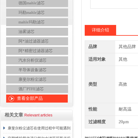
德国mahle滤芯
玛勒mahle滤芯
mahle玛勒滤芯
详细介绍
油雾滤芯
阿*油过滤器滤芯
品牌
其他品牌
阿*精密过滤器滤芯
适用对象
其他
汽水分析仪滤芯
半导体设备滤芯
康斐尔粉尘滤芯
类型
高效
酒厂PTFE滤芯
查看全部产品
性能
耐高温
相关文章
Relevant articles
过滤精度
20μm
康斐尔粉尘滤芯在使用过程中可能遇到