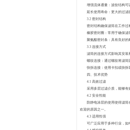
增强流体通量：波纹结构可以
延长使用寿命：更大的过滤面
3.2 密封结构
密封结构确保滤筒在工作过程
橡胶密封圈：常用于确保滤筒
聚氨酯密封条：具有良好的耐
3.3 连接方式
滤筒的连接方式影响其安装和
螺纹连接：通过螺纹将滤筒固
快拆连接：使用卡扣或快拆装
四、技术优势
4.1 高效过滤
采用多层过滤介质，能够有效
4.2 安全性能
防静电涂层的使用使得滤筒在
欢迎的原因之一。
4.3 适用性强
可广泛应用于多种行业，如电