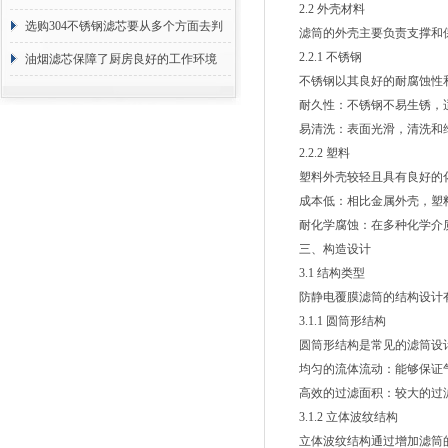
2.2 外壳材料
选购304不锈钢滤芯要从多个方面去判
滤筒的外壳主要负责支撑和保
2.2.1 不锈钢
断
油烟滤芯保障了厨房良好的工作环境
不锈钢以其良好的耐腐蚀性和
耐久性：不锈钢不易生锈，适
易清洗：表面光滑，清洗和
2.2.2 塑料
塑料外壳较轻且具有良好的化学
成本低：相比金属外壳，塑料
耐化学腐蚀：在多种化学介质
三、构造设计
3.1 结构类型
防静电覆膜滤筒的结构设计有
3.1.1 圆筒形结构
圆筒形结构是常见的滤筒设计
均匀的流体流动：能够保证气
高效的过滤面积：较大的过滤
3.1.2 立体波纹结构
立体波纹结构通过增加滤筒的