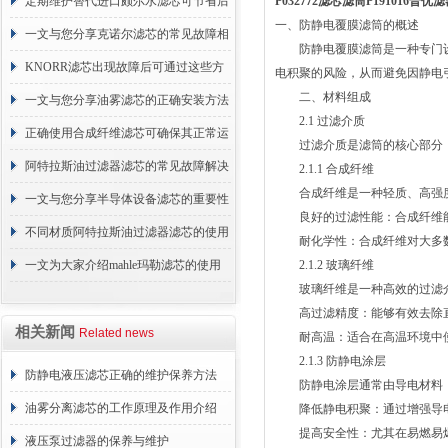
的故障相应解决方法分享
定期维护替代进口颇尔水滤芯可节省后
P032772滤芯滤筒P191016普
一、防静电覆膜滤筒的概述
续更换成本
一文与您分享克诺尔滤芯的常见故障相
防静电覆膜滤筒是一种专门设
应解决方法
KNORR滤芯出现故障后可通过这些方
电积聚的风险，从而避免因静电
二、材料组成
法解决
一文与您分享油雾滤芯的正确安装方法
2.1 过滤介质
正确使用合成纤维滤芯可确保其正常运
过滤介质是滤筒的核心部分，
行
阿特拉斯油过滤器滤芯的常见故障解决
2.1.1 合成纤维
合成纤维是一种轻质、高强度
方法介绍
一文与您分享半导体设备滤芯的重要性
良好的过滤性能：合成纤维能够
不同材质阿特拉斯油过滤器滤芯的使用
耐化学性：合成纤维对大多数
周期区别介绍
一文为大家介绍mahle玛勒滤芯的使用
2.1.2 玻璃纤维
玻璃纤维是一种高效的过滤介
原理
高过滤精度：能够有效去除直
相关新闻
Related news
耐高温：适合在高温环境中使
2.1.3 防静电涂层
防静电液压滤芯正确的维护保养方法
防静电涂层通常由导电材料（
油雾分离滤芯的工作原理及作用介绍
降低静电积聚：通过增强导电
提高安全性：尤其在易燃易爆
液压泵过滤器的保养与维护