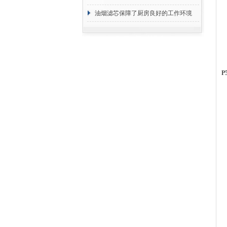
断
油烟滤芯保障了厨房良好的工作环境
P