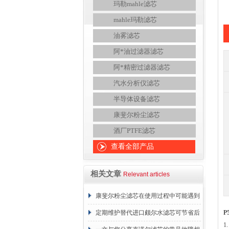
玛勒mahle滤芯
mahle玛勒滤芯
油雾滤芯
阿*油过滤器滤芯
阿*精密过滤器滤芯
汽水分析仪滤芯
半导体设备滤芯
康斐尔粉尘滤芯
酒厂PTFE滤芯
查看全部产品
相关文章
Relevant articles
康斐尔粉尘滤芯在使用过程中可能遇到
的故障相应解决方法分享
定期维护替代进口颇尔水滤芯可节省后
P
1