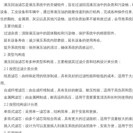
液压回油滤芯是液压系统中的关键组件，旨在过滤回流液压油中的杂质和污染物，
械设备、工业设备和车辆中，通过将液压油的能量传递到执行机构，完成各种操作任务
产生的颗粒、金属屑、灰尘以及其他污染物。这些杂质如果不被有效过滤，会导致系统
主要功能是：
过滤杂质：清除液压油中的固体颗粒和污染物，保护系统中的精密部件。
延长设备寿命：减少液压系统内部磨损，延长设备的使用寿命。
提升系统性能：保持液压油的清洁，确保系统的高效运行。
2. 类型与构造
液压回油滤芯有多种类型和构造，主要根据其过滤介质和结构设计来分类：
2.1 按照过滤介质分类
纸质滤芯：由特殊处理的纸张制成，具有良好的过滤性能和较低的成本。适用于大
耐用。
合成纤维滤芯：由合成纤维制成，具有良好的耐温、耐压性能，适用于高负荷和恶
金属网滤芯：由金属网制成，耐高温和高压，适用于需要重复清洗和长时间使用的
2.2 按照结构设计分类
单筒式滤芯：采用单一滤芯体，结构简单，易于安装和更换。
多筒式滤芯：由多个滤芯筒组合而成，具有更大的过滤面积，适用于流量较大的液
插入式滤芯：设计为可以直接插入到液压系统的回油管路中，安装方便，适用于空