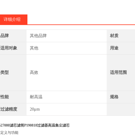
详细介绍
品牌
其他品牌
材质
适用对象
其他
用途
类型
高效
适用范围
性能
耐高温
规格
过滤精度
20μm
527080滤芯滤筒P190818过滤器高温集尘滤芯
. 定义与功能