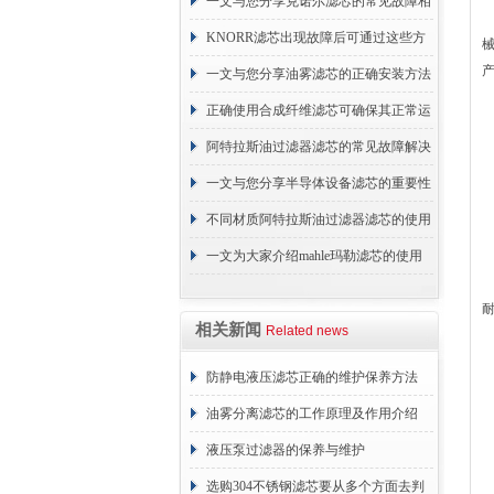
续更换成本
一文与您分享克诺尔滤芯的常见故障相
应解决方法
KNORR滤芯出现故障后可通过这些方
法解决
一文与您分享油雾滤芯的正确安装方法
正确使用合成纤维滤芯可确保其正常运
行
阿特拉斯油过滤器滤芯的常见故障解决
方法介绍
一文与您分享半导体设备滤芯的重要性
不同材质阿特拉斯油过滤器滤芯的使用
周期区别介绍
一文为大家介绍mahle玛勒滤芯的使用
原理
相关新闻
Related news
防静电液压滤芯正确的维护保养方法
油雾分离滤芯的工作原理及作用介绍
液压泵过滤器的保养与维护
选购304不锈钢滤芯要从多个方面去判