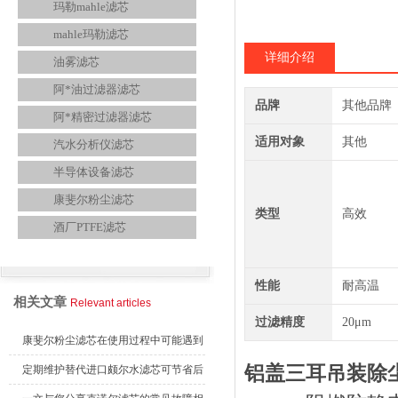
玛勒mahle滤芯
mahle玛勒滤芯
详细介绍
油雾滤芯
阿*油过滤器滤芯
品牌
其他品牌
阿*精密过滤器滤芯
适用对象
其他
汽水分析仪滤芯
半导体设备滤芯
康斐尔粉尘滤芯
类型
高效
酒厂PTFE滤芯
查看全部产品
性能
耐高温
相关文章
Relevant articles
过滤精度
20μm
康斐尔粉尘滤芯在使用过程中可能遇到
铝盖三耳吊装除
的故障相应解决方法分享
定期维护替代进口颇尔水滤芯可节省后