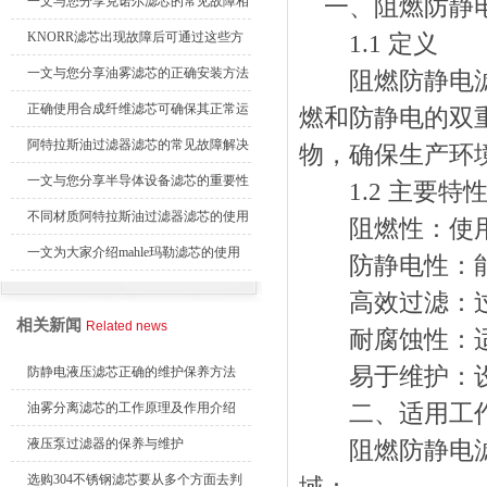
续更换成本
一文与您分享克诺尔滤芯的常见故障相
一、阻燃防静电
应解决方法
KNORR滤芯出现故障后可通过这些方
1.1 定义
法解决
一文与您分享油雾滤芯的正确安装方法
阻燃防静电滤筒
正确使用合成纤维滤芯可确保其正常运
燃和防静电的双
行
阿特拉斯油过滤器滤芯的常见故障解决
物，确保生产环
方法介绍
一文与您分享半导体设备滤芯的重要性
1.2 主要特
不同材质阿特拉斯油过滤器滤芯的使用
阻燃性：使用阻
周期区别介绍
一文为大家介绍mahle玛勒滤芯的使用
防静电性：能
原理
高效过滤：过滤
相关新闻
Related news
耐腐蚀性：适
易于维护：设
防静电液压滤芯正确的维护保养方法
油雾分离滤芯的工作原理及作用介绍
二、适用工作
液压泵过滤器的保养与维护
阻燃防静电滤筒
选购304不锈钢滤芯要从多个方面去判