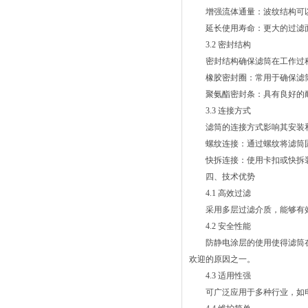
增强流体通量：波纹结构可以
延长使用寿命：更大的过滤面
3.2 密封结构
密封结构确保滤筒在工作过程
橡胶密封圈：常用于确保滤筒
聚氨酯密封条：具有良好的耐
3.3 连接方式
滤筒的连接方式影响其安装和
螺纹连接：通过螺纹将滤筒固
快拆连接：使用卡扣或快拆装
四、技术优势
4.1 高效过滤
采用多层过滤介质，能够有效
4.2 安全性能
防静电涂层的使用使得滤筒在
欢迎的原因之一。
4.3 适用性强
可广泛应用于多种行业，如电