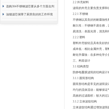
2.2 外壳材料
选购304不锈钢滤芯要从多个方面去判
滤筒的外壳主要负责支撑和保
2.2.1 不锈钢
断
油烟滤芯保障了厨房良好的工作环境
不锈钢以其良好的耐腐蚀性和
耐久性：不锈钢不易生锈，适
易清洗：表面光滑，清洗和
2.2.2 塑料
塑料外壳较轻且具有良好的化学
成本低：相比金属外壳，塑料
耐化学腐蚀：在多种化学介质
三、构造设计
3.1 结构类型
防静电覆膜滤筒的结构设计有
3.1.1 圆筒形结构
圆筒形结构是常见的滤筒设计
均匀的流体流动：能够保证气
高效的过滤面积：较大的过滤
3.1.2 立体波纹结构
立体波纹结构通过增加滤筒的