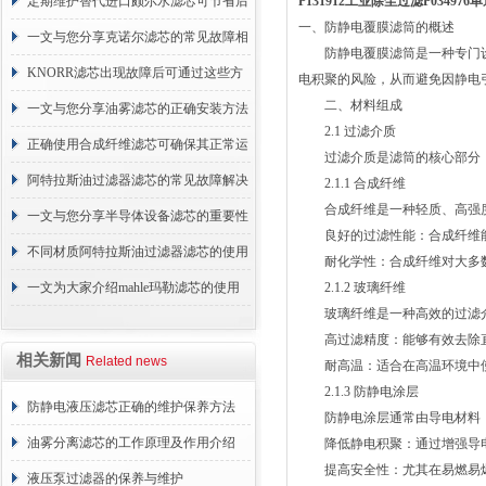
的故障相应解决方法分享
定期维护替代进口颇尔水滤芯可节省后
P131912工业除尘过滤P03497
一、防静电覆膜滤筒的概述
续更换成本
一文与您分享克诺尔滤芯的常见故障相
防静电覆膜滤筒是一种专门设
应解决方法
KNORR滤芯出现故障后可通过这些方
电积聚的风险，从而避免因静电
二、材料组成
法解决
一文与您分享油雾滤芯的正确安装方法
2.1 过滤介质
正确使用合成纤维滤芯可确保其正常运
过滤介质是滤筒的核心部分，
行
阿特拉斯油过滤器滤芯的常见故障解决
2.1.1 合成纤维
合成纤维是一种轻质、高强度
方法介绍
一文与您分享半导体设备滤芯的重要性
良好的过滤性能：合成纤维能够
不同材质阿特拉斯油过滤器滤芯的使用
耐化学性：合成纤维对大多数
周期区别介绍
一文为大家介绍mahle玛勒滤芯的使用
2.1.2 玻璃纤维
玻璃纤维是一种高效的过滤介
原理
高过滤精度：能够有效去除直
相关新闻
Related news
耐高温：适合在高温环境中使
2.1.3 防静电涂层
防静电液压滤芯正确的维护保养方法
防静电涂层通常由导电材料（
油雾分离滤芯的工作原理及作用介绍
降低静电积聚：通过增强导电
提高安全性：尤其在易燃易爆
液压泵过滤器的保养与维护