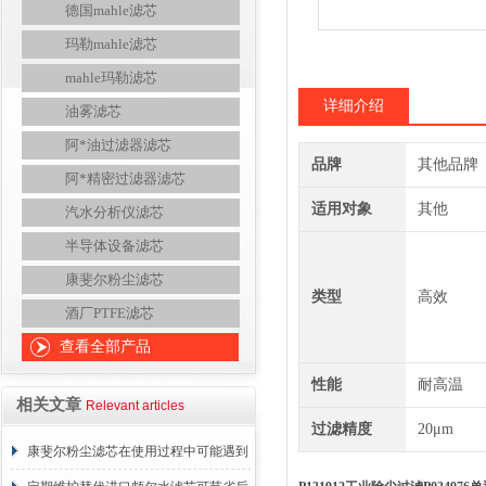
德国mahle滤芯
玛勒mahle滤芯
mahle玛勒滤芯
详细介绍
油雾滤芯
阿*油过滤器滤芯
品牌
其他品牌
阿*精密过滤器滤芯
适用对象
其他
汽水分析仪滤芯
半导体设备滤芯
康斐尔粉尘滤芯
类型
高效
酒厂PTFE滤芯
查看全部产品
性能
耐高温
相关文章
Relevant articles
过滤精度
20μm
康斐尔粉尘滤芯在使用过程中可能遇到