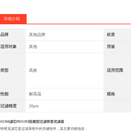
详细介绍
品牌
其他品牌
材质
适用对象
其他
用途
类型
高效
适用范围
性能
耐高温
规格
过滤精度
20μm
031594滤芯P031593阻燃型过滤筒普优滤器
山特维克滤芯是过滤系统中的关键组件，其主要功能包括：