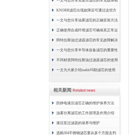
续更换成本
一文与您分享克诺尔滤芯的常见故障相
应解决方法
KNORR滤芯出现故障后可通过这些方
法解决
一文与您分享油雾滤芯的正确安装方法
正确使用合成纤维滤芯可确保其正常运
行
阿特拉斯油过滤器滤芯的常见故障解决
方法介绍
一文与您分享半导体设备滤芯的重要性
不同材质阿特拉斯油过滤器滤芯的使用
周期区别介绍
一文为大家介绍mahle玛勒滤芯的使用
原理
相关新闻
Related news
防静电液压滤芯正确的维护保养方法
油雾分离滤芯的工作原理及作用介绍
液压泵过滤器的保养与维护
选购304不锈钢滤芯要从多个方面去判