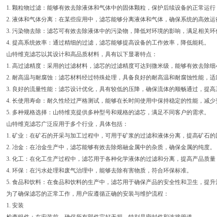
1. 颗粒物过滤：能够有效去除液体和气体中的固体颗粒，保护后续设备的正常运行
2. 液体和气体分离：在某些应用中，滤芯能够分离液体和气体，确保系统的高效运
3. 污染物去除：滤芯可有效去除液体中的污染物，降低对环境的影响，满足相关环
4. 提高系统效率：通过精细的过滤，滤芯能够提高设备的工作效率，降低能耗。
山特维克滤芯以其设计和高品质材料，具有以下显著特点：
1. 高过滤精度：采用的过滤材料，滤芯的过滤精度可达到微米级，能够有效去除细
2. 耐高温与耐腐蚀：滤芯材料经过特殊处理，具备良好的耐高温和耐腐蚀性能，适
3. 良好的流量性能：滤芯设计优化，具有较低的压降，确保流体的顺畅通过，提高
4. 长使用寿命：耐久性经过严格测试，能够在长时间使用中保持稳定的性能，减少
5. 多种规格选择：山特维克提供多种型号和规格的滤芯，满足不同客户的需求。
山特维克滤芯广泛应用于多个行业，具体包括：
1. 矿业：在矿石的开采与加工过程中，可用于矿浆的过滤和液体分离，提高矿石的
2. 冶金：在冶金生产中，滤芯能够有效去除熔融金属中的杂质，确保金属的纯度。
3. 化工：在化工生产过程中，滤芯用于各种化学液体的过滤和分离，提高产品质量
4. 环保：在污水处理和废气治理中，能够去除有害物质，符合环保标准。
5. 食品和饮料：在食品和饮料的生产中，滤芯用于确保产品的安全性和卫生，提升
为了确保滤芯的正常工作，用户应遵循正确的安装与维护流程：
1. 安装