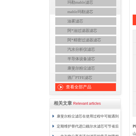
玛勒mahle滤芯
mahle玛勒滤芯
油雾滤芯
阿*油过滤器滤芯
阿*精密过滤器滤芯
汽水分析仪滤芯
半导体设备滤芯
康斐尔粉尘滤芯
酒厂PTFE滤芯
查看全部产品
相关文章
Relevant articles
康斐尔粉尘滤芯在使用过程中可能遇到
的故障相应解决方法分享
定期维护替代进口颇尔水滤芯可节省后
P