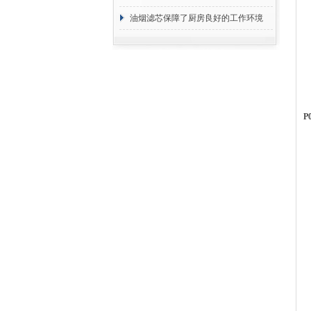
断
油烟滤芯保障了厨房良好的工作环境
P