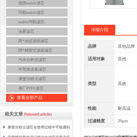
德国mahle滤芯
玛勒mahle滤芯
mahle玛勒滤芯
详细介绍
油雾滤芯
阿*油过滤器滤芯
品牌
其他品牌
阿*精密过滤器滤芯
适用对象
其他
汽水分析仪滤芯
半导体设备滤芯
康斐尔粉尘滤芯
类型
高效
酒厂PTFE滤芯
查看全部产品
性能
耐高温
相关文章
Relevant articles
过滤精度
20μm
康斐尔粉尘滤芯在使用过程中可能遇到