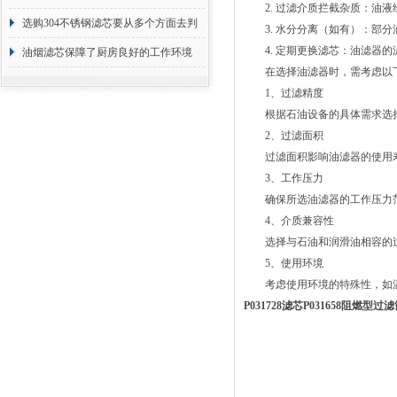
2. 过滤介质拦截杂质：油液
选购304不锈钢滤芯要从多个方面去判
3. 水分分离（如有）：部分
4. 定期更换滤芯：油滤器的
断
油烟滤芯保障了厨房良好的工作环境
在选择油滤器时，需考虑以下
1、过滤精度
根据石油设备的具体需求选择
2、过滤面积
过滤面积影响油滤器的使用寿
3、工作压力
确保所选油滤器的工作压力范
4、介质兼容性
选择与石油和润滑油相容的过
5、使用环境
考虑使用环境的特殊性，如温
P031728滤芯P031658阻燃型