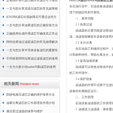
的故障相应解决方法分享
定期维护替代进口颇尔水滤芯可节省后
P031728滤芯P031658阻燃型
在石油行业中，石油设备油滤器
续更换成本
一文与您分享克诺尔滤芯的常见故障相
境下的稳定性和可靠性。
应解决方法
KNORR滤芯出现故障后可通过这些方
一、基本功能
1.1 杂质过滤
法解决
一文与您分享油雾滤芯的正确安装方法
油滤器的主要功能是去除油液
正确使用合成纤维滤芯可确保其正常运
滤，油滤器能够延长设备的使用
行
阿特拉斯油过滤器滤芯的常见故障解决
1.2 水分分离
在石油加工和储存过程中，油
方法介绍
一文与您分享半导体设备滤芯的重要性
计和材料特性，帮助分离水分，
不同材质阿特拉斯油过滤器滤芯的使用
1.3 提高油液质量
周期区别介绍
一文为大家介绍mahle玛勒滤芯的使用
油滤器可以有效去除油中的杂
的工作环境中。
原理
1.4 保护设备
相关新闻
Related news
油滤器的作用不仅限于过滤油
设备的长期稳定运行。
防静电液压滤芯正确的维护保养方法
二、工作原理
油雾分离滤芯的工作原理及作用介绍
石油设备油滤器的工作原理基
1. 油液进入油滤器：液体通
液压泵过滤器的保养与维护