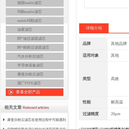
德国mahle滤芯
玛勒mahle滤芯
mahle玛勒滤芯
详细介绍
油雾滤芯
阿*油过滤器滤芯
品牌
其他品牌
阿*精密过滤器滤芯
适用对象
其他
汽水分析仪滤芯
半导体设备滤芯
康斐尔粉尘滤芯
类型
高效
酒厂PTFE滤芯
查看全部产品
性能
耐高温
相关文章
Relevant articles
过滤精度
20μm
康斐尔粉尘滤芯在使用过程中可能遇到