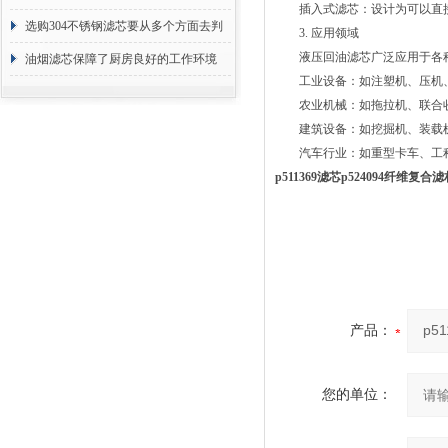
插入式滤芯：设计为可以直接
选购304不锈钢滤芯要从多个方面去判
3. 应用领域
液压回油滤芯广泛应用于各种
断
油烟滤芯保障了厨房良好的工作环境
工业设备：如注塑机、压机、
农业机械：如拖拉机、联合收
建筑设备：如挖掘机、装载机
汽车行业：如重型卡车、工程
p511369滤芯p524094纤维复
产品：
您的单位：