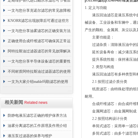
的故障相应解决方法分享
定期维护替代进口颇尔水滤芯可节省后
p511369滤芯p524094纤维复
1. 定义与功能
续更换成本
一文与您分享克诺尔滤芯的常见故障相
液压回油滤芯是液压系统中的
应解决方法
KNORR滤芯出现故障后可通过这些方
械设备、工业设备和车辆中，通
产生的颗粒、金属屑、灰尘以及
法解决
一文与您分享油雾滤芯的正确安装方法
主要功能是：
正确使用合成纤维滤芯可确保其正常运
过滤杂质：清除液压油中的固
行
阿特拉斯油过滤器滤芯的常见故障解决
延长设备寿命：减少液压系统
提升系统性能：保持液压油的
方法介绍
一文与您分享半导体设备滤芯的重要性
2. 类型与构造
不同材质阿特拉斯油过滤器滤芯的使用
液压回油滤芯有多种类型和构
周期区别介绍
一文为大家介绍mahle玛勒滤芯的使用
2.1 按照过滤介质分类
纸质滤芯：由特殊处理的纸张
原理
耐用。
相关新闻
Related news
合成纤维滤芯：由合成纤维制
金属网滤芯：由金属网制成，
防静电液压滤芯正确的维护保养方法
2.2 按照结构设计分类
油雾分离滤芯的工作原理及作用介绍
单筒式滤芯：采用单一滤芯体
多筒式滤芯：由多个滤芯筒组
液压泵过滤器的保养与维护