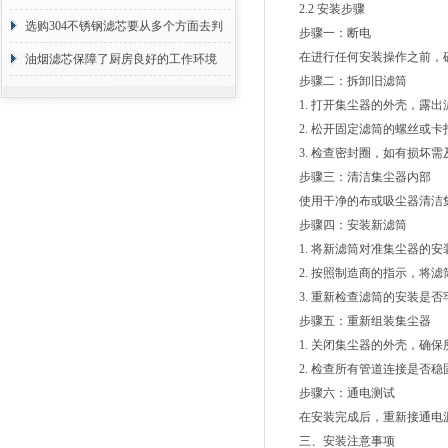
2.2 安装步骤
选购304不锈钢滤芯要从多个方面去判
步骤一：断电
在进行任何安装操作之前，确
断
油烟滤芯保障了厨房良好的工作环境
步骤二：拆卸旧滤筒
1. 打开集尘器的外壳，露出
2. 松开固定滤筒的螺丝或卡
3. 检查密封圈，如有损坏需
步骤三：清洁集尘器内部
使用干净的布或吸尘器清洁集
步骤四：安装新滤筒
1. 将新滤筒对准集尘器的安
2. 按照制造商的指示，将滤
3. 重新检查滤筒的安装是否
步骤五：重新组装集尘器
1. 关闭集尘器的外壳，确保
2. 检查所有管道连接是否稳
步骤六：通电测试
在安装完成后，重新接通电源
三、安装注意事项