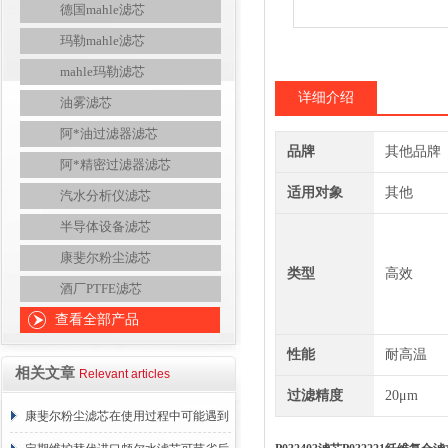
德国mahle滤芯
玛勒mahle滤芯
mahle玛勒滤芯
详细介绍
油雾滤芯
阿*油过滤器滤芯
品牌
其他品牌
阿*精密过滤器滤芯
适用对象
其他
汽水分析仪滤芯
半导体设备滤芯
康斐尔粉尘滤芯
类型
高效
酒厂PTFE滤芯
查看全部产品
性能
耐高温
相关文章
Relevant articles
过滤精度
20μm
康斐尔粉尘滤芯在使用过程中可能遇到