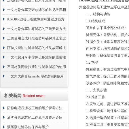
的故障相应解决方法分享
定期维护替代进口颇尔水滤芯可节省后
P032403滤芯P032221纤维复
集尘器滤筒是工业除尘系统中至
续更换成本
一文与您分享克诺尔滤芯的常见故障相
一、结构与功能
应解决方法
KNORR滤芯出现故障后可通过这些方
1.1 结构组成
通常由以下几个部分组成：
法解决
一文与您分享油雾滤芯的正确安装方法
滤筒壳体：外部结构，保护内
正确使用合成纤维滤芯可确保其正常运
过滤介质：通常采用高效过滤
行
阿特拉斯油过滤器滤芯的常见故障解决
内衬支撑：增强滤筒的结构强
密封圈：确保滤筒与集尘器之
方法介绍
一文与您分享半导体设备滤芯的重要性
1.2 功能
不同材质阿特拉斯油过滤器滤芯的使用
颗粒捕集：有效过滤空气中的
周期区别介绍
一文为大家介绍mahle玛勒滤芯的使用
空气净化：提升工作环境的空
设备保护：防止细小颗粒对设
原理
二、安装步骤
相关新闻
Related news
2.1 准备工作
在安装之前，需进行以下准
防静电液压滤芯正确的维护保养方法
1. 检查设备：确保集尘器的
油雾分离滤芯的工作原理及作用介绍
2. 选择合适的滤筒：根据集
3. 准备工具：准备安装所需
液压泵过滤器的保养与维护