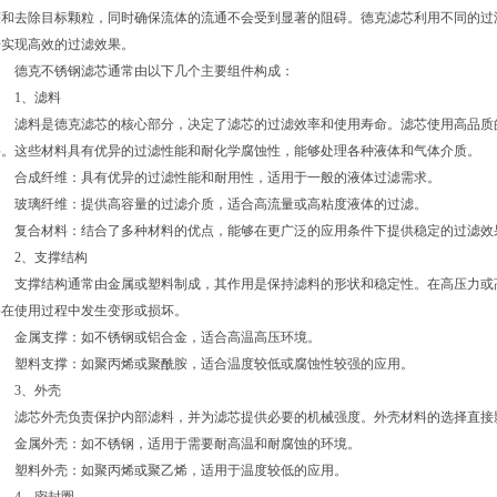
获和去除目标颗粒，同时确保流体的流通不会受到显著的阻碍。德克滤芯利用不同的过
来实现高效的过滤效果。
德克不锈钢滤芯通常由以下几个主要组件构成：
1、滤料
滤料是德克滤芯的核心部分，决定了滤芯的过滤效率和使用寿命。滤芯使用高品质
料。这些材料具有优异的过滤性能和耐化学腐蚀性，能够处理各种液体和气体介质。
合成纤维：具有优异的过滤性能和耐用性，适用于一般的液体过滤需求。
玻璃纤维：提供高容量的过滤介质，适合高流量或高粘度液体的过滤。
复合材料：结合了多种材料的优点，能够在更广泛的应用条件下提供稳定的过滤效
2、支撑结构
支撑结构通常由金属或塑料制成，其作用是保持滤料的形状和稳定性。在高压力或
料在使用过程中发生变形或损坏。
金属支撑：如不锈钢或铝合金，适合高温高压环境。
塑料支撑：如聚丙烯或聚酰胺，适合温度较低或腐蚀性较强的应用。
3、外壳
滤芯外壳负责保护内部滤料，并为滤芯提供必要的机械强度。外壳材料的选择直接
金属外壳：如不锈钢，适用于需要耐高温和耐腐蚀的环境。
塑料外壳：如聚丙烯或聚乙烯，适用于温度较低的应用。