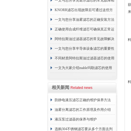
续更换成本
一文与您分享克诺尔滤芯的常见故障相
应解决方法
KNORR滤芯出现故障后可通过这些方
法解决
一文与您分享油雾滤芯的正确安装方法
正确使用合成纤维滤芯可确保其正常运
行
阿特拉斯油过滤器滤芯的常见故障解决
方法介绍
一文与您分享半导体设备滤芯的重要性
不同材质阿特拉斯油过滤器滤芯的使用
周期区别介绍
一文为大家介绍mahle玛勒滤芯的使用
原理
相关新闻
Related news
防静电液压滤芯正确的维护保养方法
油雾分离滤芯的工作原理及作用介绍
液压泵过滤器的保养与维护
选购304不锈钢滤芯要从多个方面去判