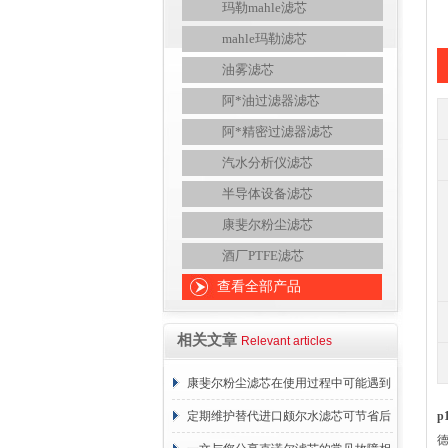
玛勒mahle滤芯
mahle玛勒滤芯
油雾滤芯
阿*油过滤器滤芯
阿*精密过滤器滤芯
汽水分析仪滤芯
半导体设备滤芯
康斐尔粉尘滤芯
酒厂PTFE滤芯
查看全部产品
相关文章
Relevant articles
康斐尔粉尘滤芯在使用过程中可能遇到
的故障相应解决方法分享
定期维护替代进口颇尔水滤芯可节省后
p