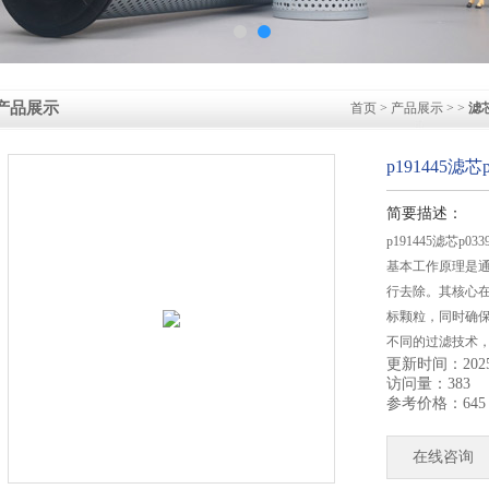
产品展示
首页
>
产品展示
> >
滤
p191445滤
简要描述：
p191445滤芯p
基本工作原理是
行去除。其核心
标颗粒，同时确
不同的过滤技术
更新时间：2025-
现高效的过滤效
访问量：383
参考价格：645
在线咨询