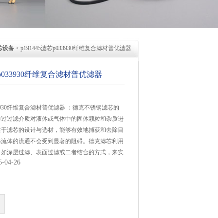
芯设备
> p191445滤芯p033930纤维复合滤材普优滤器
芯p033930纤维复合滤材普优滤器
033930纤维复合滤材普优滤器 ：德克不锈钢滤芯的
通过过滤介质对液体或气体中的固体颗粒和杂质进
在于滤芯的设计与选材，能够有效地捕获和去除目
保流体的流通不会受到显著的阻碍。德克滤芯利用
，如深层过滤、表面过滤或二者结合的方式，来实
04-26
果。