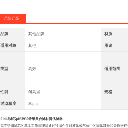
详细介绍
品牌
其他品牌
材质
适用对象
其他
用途
类型
高效
适用范围
性能
耐高温
规格
过滤精度
20μm
191445滤芯p033930纤维复合滤材普优滤器
德克不锈钢滤芯的基本工作原理是通过过滤介质对液体或气体中的固体颗粒和杂质进行