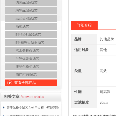
德国mahle滤芯
玛勒mahle滤芯
mahle玛勒滤芯
详细介绍
油雾滤芯
阿*油过滤器滤芯
品牌
其他品牌
阿*精密过滤器滤芯
适用对象
其他
汽水分析仪滤芯
半导体设备滤芯
康斐尔粉尘滤芯
类型
高效
酒厂PTFE滤芯
查看全部产品
性能
耐高温
相关文章
Relevant articles
过滤精度
20μm
康斐尔粉尘滤芯在使用过程中可能遇到