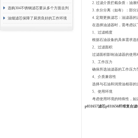
2. 过滤介质拦截杂质：油液
选购304不锈钢滤芯要从多个方面去判
3. 水分分离（如有）：部分
4. 定期更换滤芯：油滤器的
断
油烟滤芯保障了厨房良好的工作环境
在选择油滤器时，需考虑以下
1、过滤精度
根据石油设备的具体需求选择
2、过滤面积
过滤面积影响油滤器的使用寿
3、工作压力
确保所选油滤器的工作压力范
4、介质兼容性
选择与石油和润滑油相容的过
5、使用环境
考虑使用环境的特殊性，如温
p031657滤芯p031656纤维复