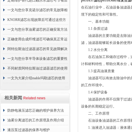
的故障相应解决方法分享
定期维护替代进口颇尔水滤芯可节省后
p031657滤芯p031656纤维复
在石油行业中，石油设备油滤器
续更换成本
一文与您分享克诺尔滤芯的常见故障相
境下的稳定性和可靠性。
应解决方法
KNORR滤芯出现故障后可通过这些方
一、基本功能
1.1 杂质过滤
法解决
一文与您分享油雾滤芯的正确安装方法
油滤器的主要功能是去除油液
正确使用合成纤维滤芯可确保其正常运
滤，油滤器能够延长设备的使用
行
阿特拉斯油过滤器滤芯的常见故障解决
1.2 水分分离
在石油加工和储存过程中，油
方法介绍
一文与您分享半导体设备滤芯的重要性
计和材料特性，帮助分离水分，
不同材质阿特拉斯油过滤器滤芯的使用
1.3 提高油液质量
周期区别介绍
一文为大家介绍mahle玛勒滤芯的使用
油滤器可以有效去除油中的杂
的工作环境中。
原理
1.4 保护设备
相关新闻
Related news
油滤器的作用不仅限于过滤油
设备的长期稳定运行。
防静电液压滤芯正确的维护保养方法
二、工作原理
油雾分离滤芯的工作原理及作用介绍
石油设备油滤器的工作原理基
1. 油液进入油滤器：液体通
液压泵过滤器的保养与维护