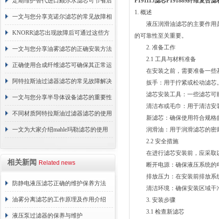
的故障相应解决方法分享
定期维护替代进口颇尔水滤芯可节省后
P191115滤芯P191889纤维复
1. 概述
续更换成本
一文与您分享克诺尔滤芯的常见故障相
液压润滑油滤芯的主要作用是
应解决方法
KNORR滤芯出现故障后可通过这些方
的可靠性至关重要。
2. 准备工作
法解决
一文与您分享油雾滤芯的正确安装方法
2.1 工具与材料准备
正确使用合成纤维滤芯可确保其正常运
在安装之前，需要准备一些基
行
阿特拉斯油过滤器滤芯的常见故障解决
扳手：用于拧紧或松动滤芯
滤芯安装工具：一些滤芯可能
方法介绍
一文与您分享半导体设备滤芯的重要性
清洁布或毛巾：用于清洁安
不同材质阿特拉斯油过滤器滤芯的使用
新滤芯：确保使用符合规格的
周期区别介绍
一文为大家介绍mahle玛勒滤芯的使用
润滑油：用于润滑滤芯的密
2.2 安全措施
原理
在进行滤芯安装前，应采取以
相关新闻
Related news
断开电源：确保液压系统的电
排放压力：在安装前排放系统
防静电液压滤芯正确的维护保养方法
清洁环境：确保安装区域干净
油雾分离滤芯的工作原理及作用介绍
3. 安装步骤
3.1 检查新滤芯
液压泵过滤器的保养与维护