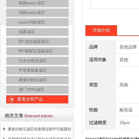
德国mahle滤芯
玛勒mahle滤芯
mahle玛勒滤芯
详细介绍
油雾滤芯
阿*油过滤器滤芯
品牌
其他品牌
阿*精密过滤器滤芯
适用对象
其他
汽水分析仪滤芯
半导体设备滤芯
康斐尔粉尘滤芯
类型
高效
酒厂PTFE滤芯
查看全部产品
性能
耐高温
相关文章
Relevant articles
过滤精度
20μm
康斐尔粉尘滤芯在使用过程中可能遇到