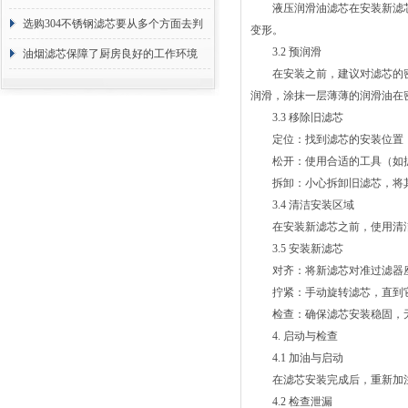
液压润滑油滤芯在安装新滤芯
选购304不锈钢滤芯要从多个方面去判
变形。
3.2 预润滑
断
油烟滤芯保障了厨房良好的工作环境
在安装之前，建议对滤芯的密
润滑，涂抹一层薄薄的润滑油在
3.3 移除旧滤芯
定位：找到滤芯的安装位置，
松开：使用合适的工具（如扳
拆卸：小心拆卸旧滤芯，将其
3.4 清洁安装区域
在安装新滤芯之前，使用清洁
3.5 安装新滤芯
对齐：将新滤芯对准过滤器座
拧紧：手动旋转滤芯，直到它
检查：确保滤芯安装稳固，
4. 启动与检查
4.1 加油与启动
在滤芯安装完成后，重新加注
4.2 检查泄漏