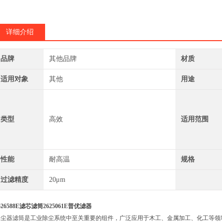
详细介绍
品牌
其他品牌
材质
适用对象
其他
用途
类型
高效
适用范围
性能
耐高温
规格
过滤精度
20μm
626588E滤芯滤筒2625061E普优滤器
集尘器滤筒是工业除尘系统中至关重要的组件，广泛应用于木工、金属加工、化工等领