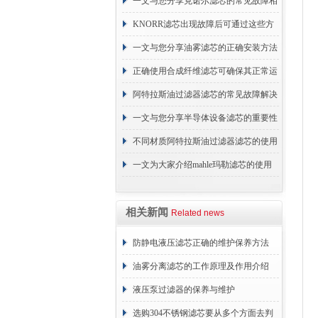
续更换成本
一文与您分享克诺尔滤芯的常见故障相
应解决方法
KNORR滤芯出现故障后可通过这些方
法解决
一文与您分享油雾滤芯的正确安装方法
正确使用合成纤维滤芯可确保其正常运
行
阿特拉斯油过滤器滤芯的常见故障解决
方法介绍
一文与您分享半导体设备滤芯的重要性
1
不同材质阿特拉斯油过滤器滤芯的使用
周期区别介绍
一文为大家介绍mahle玛勒滤芯的使用
原理
相关新闻
Related news
防静电液压滤芯正确的维护保养方法
油雾分离滤芯的工作原理及作用介绍
液压泵过滤器的保养与维护
选购304不锈钢滤芯要从多个方面去判