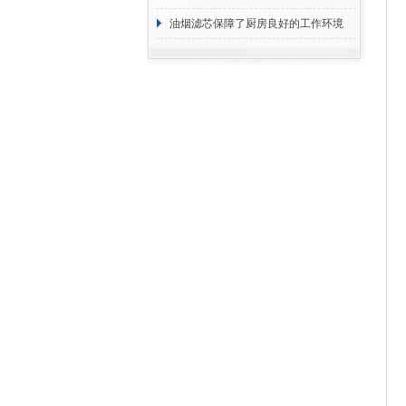
断
油烟滤芯保障了厨房良好的工作环境