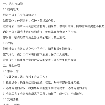
一、结构与功能
1.1 结构组成
通常由以下几个部分组成：
滤筒壳体：外部结构，保护内部过滤介质。
过滤介质：通常采用高效过滤材料，如聚酯、玻璃纤维等，能够有效捕捉微小颗粒
内衬支撑：增强滤筒的结构强度，确保其在高负荷下不变形。
密封圈：确保滤筒与集尘器之间的密封，防止漏气。
.2 功能
颗粒捕集：有效过滤空气中的粉尘、烟雾和其他颗粒物。
空气净化：提升工作环境的空气质量，保护工人健康。
设备保护：防止细小颗粒对设备的损害，延长设备使用寿命。
二、安装步骤
2.1 准备工作
在安装之前，需进行以下准备工作：
1. 检查设备：确保集尘器的主机、管道、附件等部件完好无损。
2. 选择合适的滤筒：根据集尘器的型号和过滤要求，选择合适的滤筒。
3. 准备工具：准备安装所需的工具，如扳手、螺丝刀、密封胶等。
2.2 安装步骤