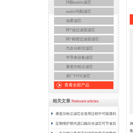
玛勒mahle滤芯
mahle玛勒滤芯
油雾滤芯
阿*油过滤器滤芯
阿*精密过滤器滤芯
汽水分析仪滤芯
半导体设备滤芯
康斐尔粉尘滤芯
酒厂PTFE滤芯
查看全部产品
相关文章
Relevant articles
康斐尔粉尘滤芯在使用过程中可能遇到
的故障相应解决方法分享
定期维护替代进口颇尔水滤芯可节省后
2