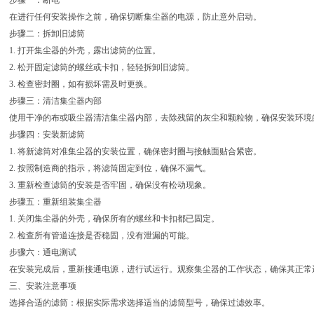
步骤一：断电
在进行任何安装操作之前，确保切断集尘器的电源，防止意外启动。
步骤二：拆卸旧滤筒
1. 打开集尘器的外壳，露出滤筒的位置。
2. 松开固定滤筒的螺丝或卡扣，轻轻拆卸旧滤筒。
3. 检查密封圈，如有损坏需及时更换。
步骤三：清洁集尘器内部
使用干净的布或吸尘器清洁集尘器内部，去除残留的灰尘和颗粒物，确保安装环境
步骤四：安装新滤筒
1. 将新滤筒对准集尘器的安装位置，确保密封圈与接触面贴合紧密。
2. 按照制造商的指示，将滤筒固定到位，确保不漏气。
3. 重新检查滤筒的安装是否牢固，确保没有松动现象。
步骤五：重新组装集尘器
1. 关闭集尘器的外壳，确保所有的螺丝和卡扣都已固定。
2. 检查所有管道连接是否稳固，没有泄漏的可能。
步骤六：通电测试
在安装完成后，重新接通电源，进行试运行。观察集尘器的工作状态，确保其正常
三、安装注意事项
选择合适的滤筒：根据实际需求选择适当的滤筒型号，确保过滤效率。