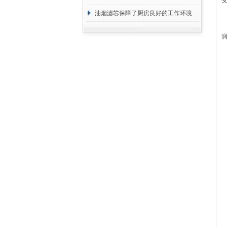
断
油烟滤芯保障了厨房良好的工作环境