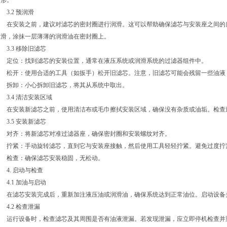
变形。
3.2 预润滑
在安装之前，建议对滤芯的密封圈进行润滑。这可以帮助确保滤芯与安装座之间的
润滑，涂抹一层薄薄的润滑油在密封圈上。
3.3 移除旧滤芯
定位：找到滤芯的安装位置，通常在液压系统或润滑系统的过滤器组件中。
松开：使用合适的工具（如扳手）松开旧滤芯。注意，旧滤芯可能会残留一些油液
拆卸：小心拆卸旧滤芯，将其从系统中取出。
3.4 清洁安装区域
在安装新滤芯之前，使用清洁布或毛巾擦拭安装区域，确保没有杂质或油垢。检查
3.5 安装新滤芯
对齐：将新滤芯对准过滤器座，确保密封圈和安装螺纹对齐。
拧紧：手动旋转滤芯，直到它与安装座接触，然后使用工具轻轻拧紧。避免过度拧
检查：确保滤芯安装稳固，无松动。
4. 启动与检查
4.1 加油与启动
在滤芯安装完成后，重新加注液压油或润滑油，确保系统达到正常油位。启动设备
4.2 检查泄漏
运行设备时，检查滤芯及其周围是否有油液泄漏。若发现泄漏，应立即停机检查并