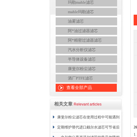
玛勒mahle滤芯
mahle玛勒滤芯
油雾滤芯
阿*油过滤器滤芯
阿*精密过滤器滤芯
汽水分析仪滤芯
半导体设备滤芯
康斐尔粉尘滤芯
酒厂PTFE滤芯
查看全部产品
相关文章
Relevant articles
康斐尔粉尘滤芯在使用过程中可能遇到
的故障相应解决方法分享
定期维护替代进口颇尔水滤芯可节省后
2
1