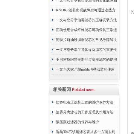
续更换成本
一文与您分享克诺尔滤芯的常见故障相
应解决方法
KNORR滤芯出现故障后可通过这些方
法解决
一文与您分享油雾滤芯的正确安装方法
正确使用合成纤维滤芯可确保其正常运
行
阿特拉斯油过滤器滤芯的常见故障解决
方法介绍
一文与您分享半导体设备滤芯的重要性
不同材质阿特拉斯油过滤器滤芯的使用
周期区别介绍
一文为大家介绍mahle玛勒滤芯的使用
原理
相关新闻
Related news
防静电液压滤芯正确的维护保养方法
油雾分离滤芯的工作原理及作用介绍
液压泵过滤器的保养与维护
选购304不锈钢滤芯要从多个方面去判