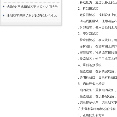
. 释放压力：通过设备上的压
选购304不锈钢滤芯要从多个方面去判
2、拆卸旧滤芯
. 定位旧滤芯：找到设备上的
断
油烟滤芯保障了厨房良好的工作环境
. 清洁周围区域：使用清洁布
. 拆卸滤芯：使用合适的工具
3、安装新滤芯
. 检查新滤芯：在安装前，确
. 涂抹油脂：在密封圈上涂抹
. 安装滤芯：将新滤芯按照设
. 旋紧滤芯：使用手或工具轻
4、重新连接系统
. 检查连接：在安装完成后，
. 关闭检修口：如果有检修口
5、启动设备与检查
. 启动设备：重新启动设备，
. 检查泄漏：在设备启动后，
. 记录维护信息：记录滤芯更
在安装利勃海尔滤芯的过程中
1、正确的安装方向