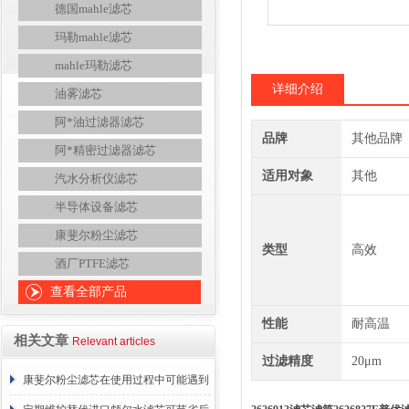
德国mahle滤芯
玛勒mahle滤芯
mahle玛勒滤芯
详细介绍
油雾滤芯
阿*油过滤器滤芯
品牌
其他品牌
阿*精密过滤器滤芯
适用对象
其他
汽水分析仪滤芯
半导体设备滤芯
康斐尔粉尘滤芯
类型
高效
酒厂PTFE滤芯
查看全部产品
性能
耐高温
相关文章
Relevant articles
过滤精度
20μm
康斐尔粉尘滤芯在使用过程中可能遇到