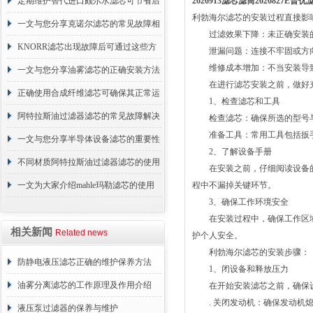
的故障相应解决方法分享
定期维护替代进口颇尔水滤芯可节省后
2626913滤芯滤筒2626827E普优
利勃海尔滤芯的安装过程直接影
续更换成本
一文与您分享克诺尔滤芯的常见故障相
过滤效果下降：未正确安装的
应解决方法
KNORR滤芯出现故障后可通过这些方
泄漏问题：连接不牢固或方向
维修成本增加：不当安装导致
法解决
一文与您分享油雾滤芯的正确安装方法
在进行滤芯安装之前，做好充
正确使用合成纤维滤芯可确保其正常运
1、检查滤芯和工具
行
阿特拉斯油过滤器滤芯的常见故障解决
检查滤芯：确保所选的型号与
准备工具：常用工具包括扳手
方法介绍
一文与您分享半导体设备滤芯的重要性
2、了解设备手册
不同材质阿特拉斯油过滤器滤芯的使用
在安装之前，仔细阅读设备的
周期区别介绍
一文为大家介绍mahle玛勒滤芯的使用
程中不漏掉关键环节。
3、确保工作环境安全
原理
在安装过程中，确保工作区域
相关新闻
Related news
护个人安全。
利勃海尔滤芯的安装步骤：
防静电液压滤芯正确的维护保养方法
1、闭设备和释放压力
油雾分离滤芯的工作原理及作用介绍
在开始安装滤芯之前，确保设
. 关闭发动机：确保发动机熄
液压泵过滤器的保养与维护