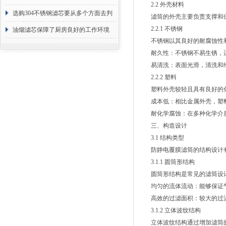
2.2 外壳材料
选购304不锈钢滤芯要从多个方面去判
滤筒的外壳主要负责支撑和保
2.2.1 不锈钢
断
油烟滤芯保障了厨房良好的工作环境
不锈钢以其良好的耐腐蚀性和
耐久性：不锈钢不易生锈，适
易清洗：表面光滑，清洗和
2.2.2 塑料
塑料外壳较轻且具有良好的化学
成本低：相比金属外壳，塑料
耐化学腐蚀：在多种化学介质
三、构造设计
3.1 结构类型
防静电覆膜滤筒的结构设计有
3.1.1 圆筒形结构
圆筒形结构是常见的滤筒设计
均匀的流体流动：能够保证气
高效的过滤面积：较大的过滤
3.1.2 立体波纹结构
立体波纹结构通过增加滤筒的