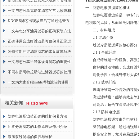
的故障相应解决方法分享
定期维护替代进口颇尔水滤芯可节省后
TEKA滤芯滤筒616120011560
一、防静电覆膜滤筒的概述
续更换成本
一文与您分享克诺尔滤芯的常见故障相
防静电覆膜滤筒是一种专门设
应解决方法
KNORR滤芯出现故障后可通过这些方
电积聚的风险，从而避免因静电
二、材料组成
法解决
一文与您分享油雾滤芯的正确安装方法
2.1 过滤介质
正确使用合成纤维滤芯可确保其正常运
过滤介质是滤筒的核心部分，
行
阿特拉斯油过滤器滤芯的常见故障解决
2.1.1 合成纤维
合成纤维是一种轻质、高强度
方法介绍
一文与您分享半导体设备滤芯的重要性
良好的过滤性能：合成纤维能够
不同材质阿特拉斯油过滤器滤芯的使用
耐化学性：合成纤维对大多数
周期区别介绍
一文为大家介绍mahle玛勒滤芯的使用
2.1.2 玻璃纤维
玻璃纤维是一种高效的过滤介
原理
高过滤精度：能够有效去除直
相关新闻
Related news
耐高温：适合在高温环境中使
2.1.3 防静电涂层
防静电液压滤芯正确的维护保养方法
防静电涂层通常由导电材料（
油雾分离滤芯的工作原理及作用介绍
降低静电积聚：通过增强导电
提高安全性：尤其在易燃易爆
液压泵过滤器的保养与维护