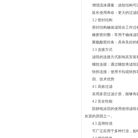
增强流体通量：波纹结构可以
延长使用寿命：更大的过滤面
3.2 密封结构
密封结构确保滤筒在工作过程
橡胶密封圈：常用于确保滤筒
聚氨酯密封条：具有良好的耐
3.3 连接方式
滤筒的连接方式影响其安装和
螺纹连接：通过螺纹将滤筒固
快拆连接：使用卡扣或快拆装
四、技术优势
4.1 高效过滤
采用多层过滤介质，能够有效
4.2 安全性能
防静电涂层的使用使得滤筒在
欢迎的原因之一。
4.3 适用性强
可广泛应用于多种行业，如电