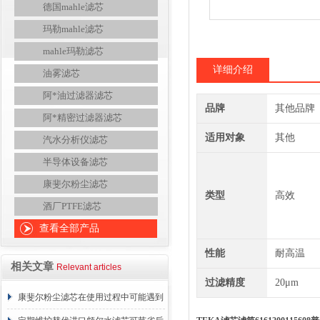
德国mahle滤芯
玛勒mahle滤芯
mahle玛勒滤芯
详细介绍
油雾滤芯
阿*油过滤器滤芯
品牌
其他品牌
阿*精密过滤器滤芯
适用对象
其他
汽水分析仪滤芯
半导体设备滤芯
康斐尔粉尘滤芯
类型
高效
酒厂PTFE滤芯
查看全部产品
性能
耐高温
相关文章
Relevant articles
过滤精度
20μm
康斐尔粉尘滤芯在使用过程中可能遇到