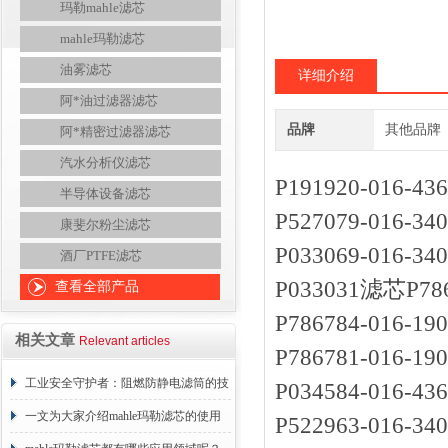
玛勒mahle滤芯
mahle玛勒滤芯
油雾滤芯
详细介绍
阿*油过滤器滤芯
品牌
其他品牌
阿*精密过滤器滤芯
汽水分析仪滤芯
P191920-016
半导体设备滤芯
P527079-016
康斐尔粉尘滤芯
P033069-016
酒厂PTFE滤芯
P033031滤芯P
查看全部产品
P786784-016
相关文章
Relevant articles
P786781-016
工业安全守护者：阻燃防静电滤筒的技
P034584-016
术原理与应用解析
一文为大家介绍mahle玛勒滤芯的使用
P522963-016