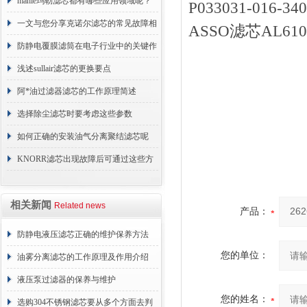
原理
mahle玛勒滤芯都有哪些应用领域呢？
P033031-01
一文与您分享克诺尔滤芯的常见故障相
ASSO滤芯AL61
应解决方法
防静电覆膜滤筒在电子行业中的关键作
用
浅述sullair滤芯的更换要点
阿*油过滤器滤芯的工作原理简述
选择除尘滤芯时要考虑这些参数
如何正确的安装油气分离聚结滤芯呢
KNORR滤芯出现故障后可通过这些方
法解决
相关新闻
Related news
产品：
防静电液压滤芯正确的维护保养方法
您的单位：
油雾分离滤芯的工作原理及作用介绍
液压泵过滤器的保养与维护
您的姓名：
选购304不锈钢滤芯要从多个方面去判