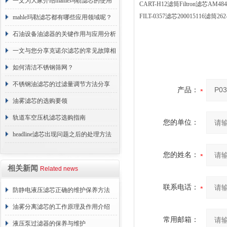
术原理与应用解析
一文为大家介绍mahle玛勒滤芯的使用
CART-H12滤筒Filtron滤芯AM
FILT-0357滤芯200015116滤筒
原理
mahle玛勒滤芯都有哪些应用领域呢？
石油设备油滤器的关键作用与应用分析
一文与您分享克诺尔滤芯的常见故障相
应解决方法
如何清洁不锈钢筛网？
不锈钢油滤芯的过滤量调节方法分享
产品：
油雾滤芯的选购要领
轨道车空压机滤芯选购指南
您的单位：
headline滤芯出现问题之后的处理方法
分享
您的姓名：
相关新闻
Related news
联系电话：
防静电液压滤芯正确的维护保养方法
油雾分离滤芯的工作原理及作用介绍
常用邮箱：
液压泵过滤器的保养与维护