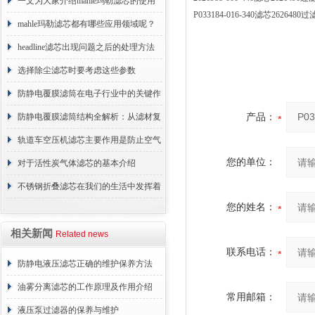
术原理与应用解析
一文为大家介绍mahle玛勒滤芯的使用
P033184-016-340滤芯26264
原理
mahle玛勒滤芯都有哪些应用领域呢？
headline滤芯出现问题之后的处理方法
分享
选择除尘滤芯时要考虑这些参数
防静电覆膜滤筒在电子行业中的关键作
用
防静电覆膜滤筒结构全解析：从滤材复
产品：
合到整体成型
轨道车空压机滤芯主要作用是防止空气
您的单位：
中的杂质和油脂浓度升高
对于活性炭气体滤芯的基本介绍
不锈钢折叠滤芯在我们的生活中发挥着
您的姓名：
哪些作用呢？
相关新闻
Related news
联系电话：
防静电液压滤芯正确的维护保养方法
油雾分离滤芯的工作原理及作用介绍
常用邮箱：
液压泵过滤器的保养与维护