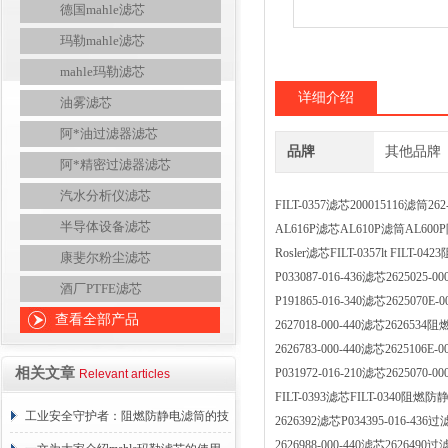
德国mahle滤芯
玛勒mahle滤芯
mahle玛勒滤芯
详细介绍
油雾滤芯
阿*油过滤器滤芯
品牌
其他品牌
阿*精密过滤器滤芯
汽水分析仪滤芯
FILT-0357滤芯200015116滤筒
半导体设备滤芯
AL616P滤芯AL610P滤筒AL
Rosler滤芯FILT-0357lt FIL
康斐尔粉尘滤芯
P033087-016-436滤芯2625025
酒厂PTFE滤芯
P191865-016-340滤芯2625070
查看全部产品
2627018-000-440滤芯2626
2626783-000-440滤芯2625106
相关文章
P031972-016-210滤芯2625070
Relevant articles
FILT-0393滤芯FILT-0340
工业安全守护者：阻燃防静电滤筒的技
2626392滤芯P034395-016-4
2626988-000-440滤芯26264