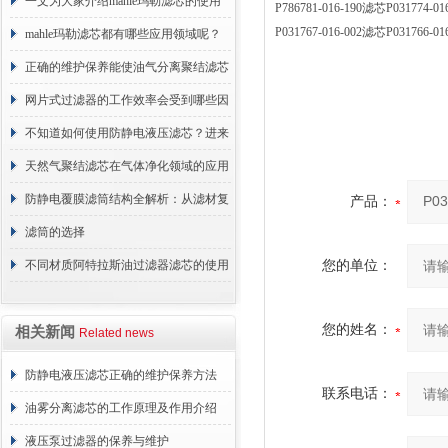
术原理与应用解析
一文为大家介绍mahle玛勒滤芯的使用
P786781-016-190滤芯P0317
P031767-016-002滤芯P0317
原理
mahle玛勒滤芯都有哪些应用领域呢？
正确的维护保养能使油气分离聚结滤芯
长期稳定运行
网片式过滤器的工作效率会受到哪些因
素的影响？
不知道如何使用防静电液压滤芯？进来
看
天然气聚结滤芯在气体净化领域的应用
与重要性
防静电覆膜滤筒结构全解析：从滤材复
产品：
合到整体成型
滤筒的选择
不同材质阿特拉斯油过滤器滤芯的使用
您的单位：
周期区别介绍
您的姓名：
相关新闻
Related news
防静电液压滤芯正确的维护保养方法
联系电话：
油雾分离滤芯的工作原理及作用介绍
液压泵过滤器的保养与维护