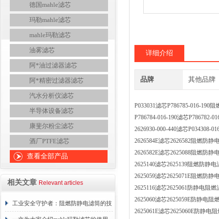
德国mahle滤芯
玛勒mahle滤芯
mahle玛勒滤芯
油雾滤芯
详细介绍
阿*油过滤器滤芯
品牌
其他品牌
阿*精密过滤器滤芯
汽水分析仪滤芯
P033031滤芯P786785-016-
半导体设备滤芯
P786784-016-190滤芯P7867
康斐尔粉尘滤芯
2626930-000-440滤芯P0343
酒厂PTFE滤芯
2626584E滤芯2626582阻燃
2626582E滤芯2625088阻燃
查看全部产品
2625140滤芯2625139阻燃防
2625059滤芯2625071E阻燃
相关文章
Relevant articles
2625116滤芯2625061防静电
2625060滤芯2625059E防静
工业安全守护者：阻燃防静电滤筒的技
2625061E滤芯2625060E防