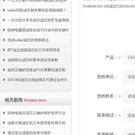
术原理与应用解析
一文为大家介绍mahle玛勒滤芯的使用
P148646-016-340滤芯P2803
原理
mahle玛勒滤芯都有哪些应用领域呢？
一文与您分享克诺尔滤芯的常见故障相
应解决方法
防静电覆膜滤筒在电子行业中的关键作
用
浅述sullair滤芯的更换要点
阿*油过滤器滤芯的工作原理简述
产品：
选择除尘滤芯时要考虑这些参数
如何正确的安装油气分离聚结滤芯呢
您的单位：
KNORR滤芯出现故障后可通过这些方
法解决
您的姓名：
相关新闻
Related news
防静电液压滤芯正确的维护保养方法
联系电话：
油雾分离滤芯的工作原理及作用介绍
液压泵过滤器的保养与维护
常用邮箱：