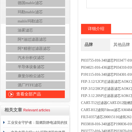
德国mahle滤芯
玛勒mahle滤芯
mahle玛勒滤芯
详细介绍
油雾滤芯
阿*油过滤器滤芯
品牌
其他品牌
阿*精密过滤器滤芯
汽水分析仪滤芯
P033755-016-340滤芯P0334
半导体设备滤芯
P034021-016-436滤芯P0343
P191115-016-340滤芯P0343
康斐尔粉尘滤芯
FEP-3.12/12СР过滤器滤芯A
酒厂PTFE滤芯
FEP-3/12/20CP过滤器滤芯A
查看全部产品
FEP-3.12.20SP过滤器滤芯A
CART-T12过滤器CART-D1
相关文章
CART-H12滤筒Filtron滤芯AM
Relevant articles
FILT-0357滤芯200015116滤筒
工业安全守护者：阻燃防静电滤筒的技
P033818-016-340滤芯P1908
P032772-016-340滤芯P0330