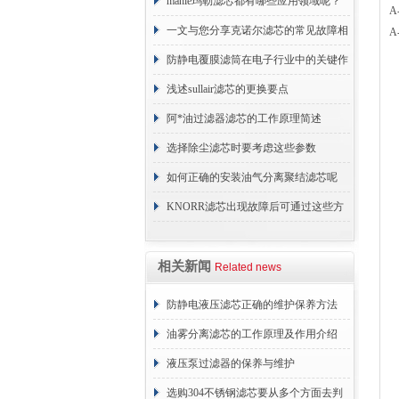
原理
mahle玛勒滤芯都有哪些应用领域呢？
A
一文与您分享克诺尔滤芯的常见故障相
A
应解决方法
防静电覆膜滤筒在电子行业中的关键作
用
浅述sullair滤芯的更换要点
阿*油过滤器滤芯的工作原理简述
选择除尘滤芯时要考虑这些参数
如何正确的安装油气分离聚结滤芯呢
KNORR滤芯出现故障后可通过这些方
法解决
相关新闻
Related news
防静电液压滤芯正确的维护保养方法
油雾分离滤芯的工作原理及作用介绍
液压泵过滤器的保养与维护
选购304不锈钢滤芯要从多个方面去判