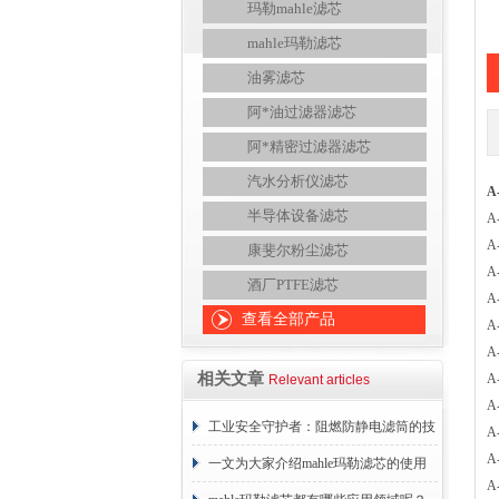
玛勒mahle滤芯
mahle玛勒滤芯
油雾滤芯
阿*油过滤器滤芯
阿*精密过滤器滤芯
汽水分析仪滤芯
A
半导体设备滤芯
A
A
康斐尔粉尘滤芯
A
酒厂PTFE滤芯
A
查看全部产品
A
A
相关文章
A
Relevant articles
A
工业安全守护者：阻燃防静电滤筒的技
A
A
术原理与应用解析
一文为大家介绍mahle玛勒滤芯的使用
A