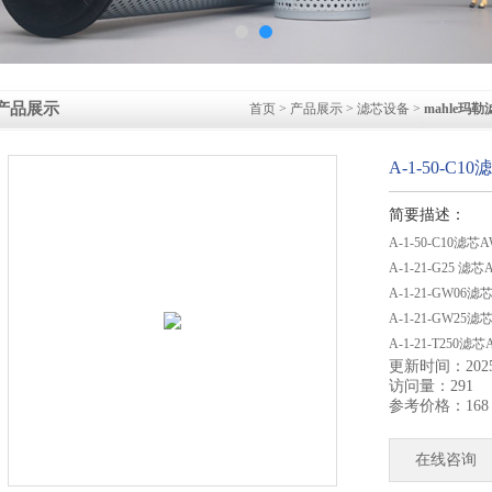
产品展示
首页
>
产品展示
>
滤芯设备
>
mahle玛勒
A-1-50-C
简要描述：
A-1-50-C10滤
A-1-21-G25 
A-1-21-GW06
A-1-21-GW25
A-1-21-T250
更新时间：2025-
A-1-22-C10滤
访问量：291
A-1-40-C1
参考价格：168
在线咨询