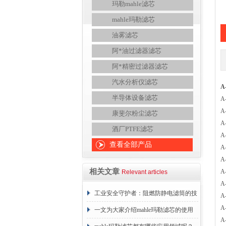
玛勒mahle滤芯
mahle玛勒滤芯
油雾滤芯
阿*油过滤器滤芯
阿*精密过滤器滤芯
汽水分析仪滤芯
A
半导体设备滤芯
A
A
康斐尔粉尘滤芯
A
酒厂PTFE滤芯
A
查看全部产品
A
A
相关文章
A
Relevant articles
A
工业安全守护者：阻燃防静电滤筒的技
A
A
术原理与应用解析
一文为大家介绍mahle玛勒滤芯的使用
A