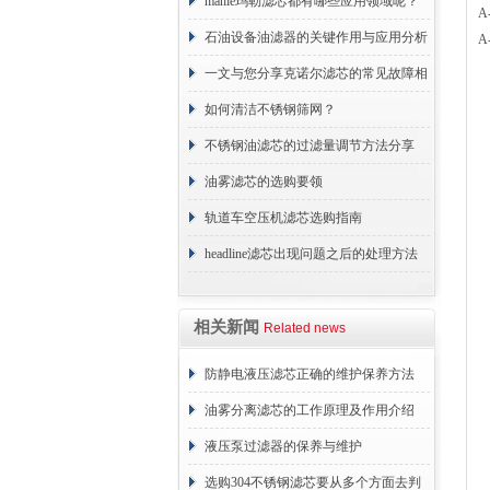
原理
mahle玛勒滤芯都有哪些应用领域呢？
A
石油设备油滤器的关键作用与应用分析
A
一文与您分享克诺尔滤芯的常见故障相
应解决方法
如何清洁不锈钢筛网？
不锈钢油滤芯的过滤量调节方法分享
油雾滤芯的选购要领
轨道车空压机滤芯选购指南
headline滤芯出现问题之后的处理方法
分享
相关新闻
Related news
防静电液压滤芯正确的维护保养方法
油雾分离滤芯的工作原理及作用介绍
液压泵过滤器的保养与维护
选购304不锈钢滤芯要从多个方面去判