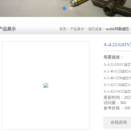
产品展示
首页
>
产品展示
>
滤芯设备
>
mahle玛勒滤芯
A-4-22-G
简要描述：
A-4-22-G01V滤
A-1-40-G25滤
A-1-40-T250
A-1-42-C10滤
A-1-42-CW25
更新时间：2025-
A-1-42-G10 
访问量：366
A-1-42-
参考价格：168
在线咨询