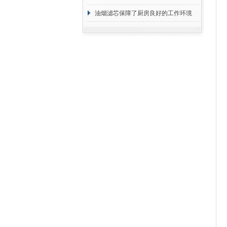
断
油烟滤芯保障了厨房良好的工作环境