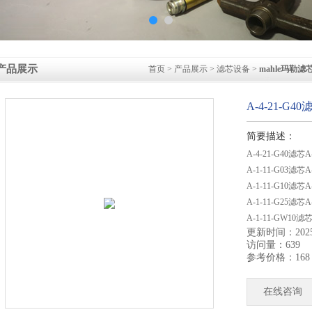
产品展示
首页
>
产品展示
>
滤芯设备
>
mahle玛勒滤
A-4-21-G
简要描述：
A-4-21-G40滤芯
A-1-11-G03滤
A-1-11-G10滤
A-1-11-G25滤
A-1-11-GW10
更新时间：2025-
A-1-11-T250
访问量：639
A-1-2
参考价格：168
在线咨询