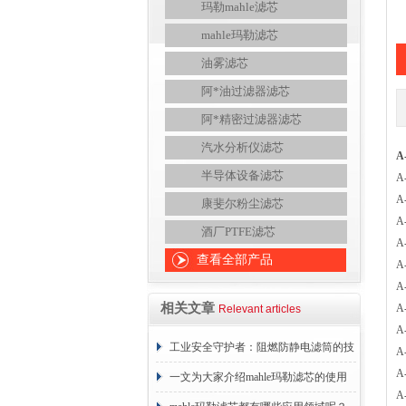
玛勒mahle滤芯
mahle玛勒滤芯
油雾滤芯
阿*油过滤器滤芯
阿*精密过滤器滤芯
汽水分析仪滤芯
A
半导体设备滤芯
A
A
康斐尔粉尘滤芯
A
酒厂PTFE滤芯
A
查看全部产品
A
A
相关文章
A
Relevant articles
A
工业安全守护者：阻燃防静电滤筒的技
A
A
术原理与应用解析
一文为大家介绍mahle玛勒滤芯的使用
A