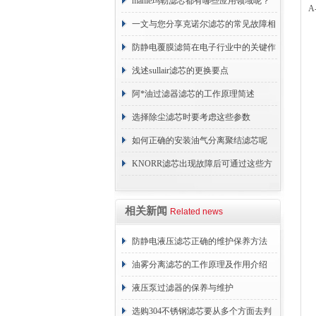
原理
mahle玛勒滤芯都有哪些应用领域呢？
A
一文与您分享克诺尔滤芯的常见故障相
应解决方法
防静电覆膜滤筒在电子行业中的关键作
用
浅述sullair滤芯的更换要点
阿*油过滤器滤芯的工作原理简述
选择除尘滤芯时要考虑这些参数
如何正确的安装油气分离聚结滤芯呢
KNORR滤芯出现故障后可通过这些方
法解决
相关新闻
Related news
防静电液压滤芯正确的维护保养方法
油雾分离滤芯的工作原理及作用介绍
液压泵过滤器的保养与维护
选购304不锈钢滤芯要从多个方面去判