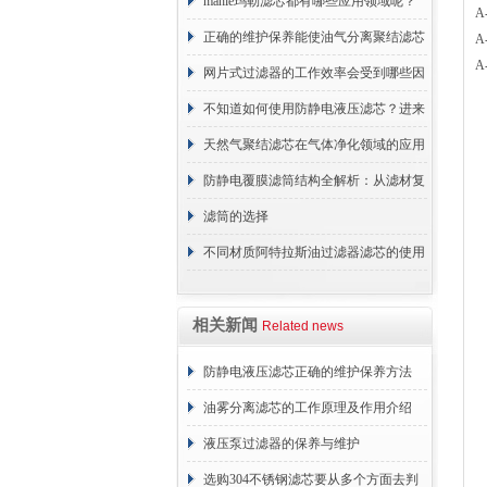
原理
mahle玛勒滤芯都有哪些应用领域呢？
A
正确的维护保养能使油气分离聚结滤芯
A
A
长期稳定运行
网片式过滤器的工作效率会受到哪些因
素的影响？
不知道如何使用防静电液压滤芯？进来
看
天然气聚结滤芯在气体净化领域的应用
与重要性
防静电覆膜滤筒结构全解析：从滤材复
合到整体成型
滤筒的选择
不同材质阿特拉斯油过滤器滤芯的使用
周期区别介绍
相关新闻
Related news
防静电液压滤芯正确的维护保养方法
油雾分离滤芯的工作原理及作用介绍
液压泵过滤器的保养与维护
选购304不锈钢滤芯要从多个方面去判