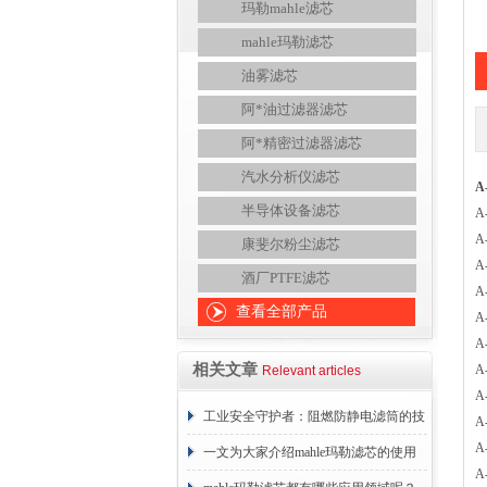
玛勒mahle滤芯
mahle玛勒滤芯
油雾滤芯
阿*油过滤器滤芯
阿*精密过滤器滤芯
汽水分析仪滤芯
A
半导体设备滤芯
A
A
康斐尔粉尘滤芯
A
酒厂PTFE滤芯
A
查看全部产品
A
A
相关文章
A
Relevant articles
A
工业安全守护者：阻燃防静电滤筒的技
A
A
术原理与应用解析
一文为大家介绍mahle玛勒滤芯的使用
A