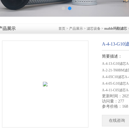
产品展示
首页
>
产品展示
>
滤芯设备
>
mahle玛勒滤芯
A-4-13-G
简要描述：
A-4-13-G10滤芯
A-2-21-T60B
A-4-05C10滤芯
A-4-05-G10滤
A-4-11-C05滤
更新时间：2025-
A-4-11-C10V
访问量：277
A-4-11-C2
参考价格：168
在线咨询