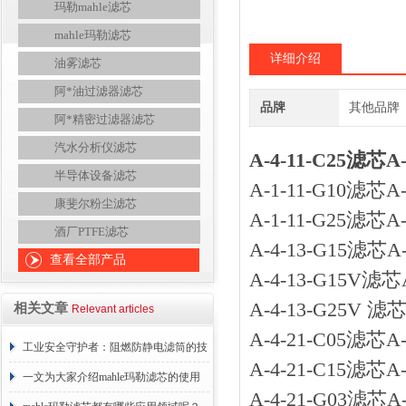
玛勒mahle滤芯
mahle玛勒滤芯
详细介绍
油雾滤芯
阿*油过滤器滤芯
品牌
其他品牌
阿*精密过滤器滤芯
汽水分析仪滤芯
A-4-11-C25滤芯
半导体设备滤芯
A-1-11-G10滤芯
康斐尔粉尘滤芯
A-1-11-G25滤芯
酒厂PTFE滤芯
A-4-13-G15滤
查看全部产品
A-4-13-G15V
A-4-13-G25V
相关文章
Relevant articles
A-4-21-C05滤
工业安全守护者：阻燃防静电滤筒的技
A-4-21-C15滤
术原理与应用解析
一文为大家介绍mahle玛勒滤芯的使用
A-4-21-G03滤