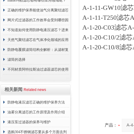
原理
mahle玛勒滤芯都有哪些应用领域呢？
A-1-11-GW10
正确的维护保养能使油气分离聚结滤芯
A-1-11-T250滤
长期稳定运行
网片式过滤器的工作效率会受到哪些因
A-1-20-C03滤
素的影响？
不知道如何使用防静电液压滤芯？进来
A-1-20-C10/2
看
天然气聚结滤芯在气体净化领域的应用
A-1-20-C10/8
与重要性
防静电覆膜滤筒结构全解析：从滤材复
合到整体成型
滤筒的选择
不同材质阿特拉斯油过滤器滤芯的使用
周期区别介绍
相关新闻
Related news
防静电液压滤芯正确的维护保养方法
油雾分离滤芯的工作原理及作用介绍
液压泵过滤器的保养与维护
产品：
选购304不锈钢滤芯要从多个方面去判