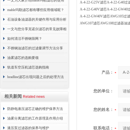
术原理与应用解析
一文为大家介绍mahle玛勒滤芯的使用
A-4-22-G25V滤芯A-4-22-G
A-4-22-G40V滤芯A-4-22-
原理
mahle玛勒滤芯都有哪些应用领域呢？
A-4-22-GW40V滤芯AWG10
石油设备油滤器的关键作用与应用分析
AWG107滤芯AWG108过滤器
一文与您分享克诺尔滤芯的常见故障相
应解决方法
如何清洁不锈钢筛网？
不锈钢油滤芯的过滤量调节方法分享
油雾滤芯的选购要领
轨道车空压机滤芯选购指南
产品：
headline滤芯出现问题之后的处理方法
分享
您的单位：
相关新闻
Related news
防静电液压滤芯正确的维护保养方法
您的姓名：
油雾分离滤芯的工作原理及作用介绍
液压泵过滤器的保养与维护
联系电话：