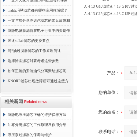
术原理与应用解析
一文为大家介绍mahle玛勒滤芯的使用
A-4-13-G10滤芯A-4-13-G1
原理
mahle玛勒滤芯都有哪些应用领域呢？
A-4-13-G15滤芯A-4-13-G1
一文与您分享克诺尔滤芯的常见故障相
应解决方法
防静电覆膜滤筒在电子行业中的关键作
用
浅述sullair滤芯的更换要点
阿*油过滤器滤芯的工作原理简述
选择除尘滤芯时要考虑这些参数
如何正确的安装油气分离聚结滤芯呢
产品：
KNORR滤芯出现故障后可通过这些方
法解决
您的单位：
相关新闻
Related news
您的姓名：
防静电液压滤芯正确的维护保养方法
油雾分离滤芯的工作原理及作用介绍
联系电话：
液压泵过滤器的保养与维护