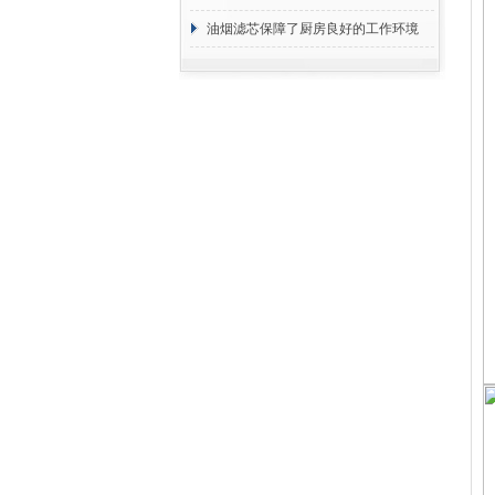
断
油烟滤芯保障了厨房良好的工作环境