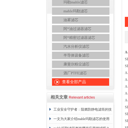
玛勒mahle滤芯
mahle玛勒滤芯
油雾滤芯
阿*油过滤器滤芯
阿*精密过滤器滤芯
汽水分析仪滤芯
A
半导体设备滤芯
S
康斐尔粉尘滤芯
S
酒厂PTFE滤芯
A
A
查看全部产品
A
A
相关文章
Relevant articles
A
S
工业安全守护者：阻燃防静电滤筒的技
S
术原理与应用解析
一文为大家介绍mahle玛勒滤芯的使用
S
S