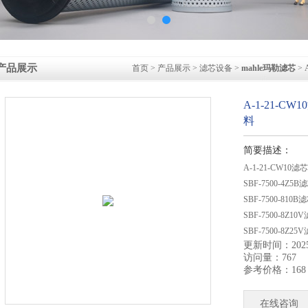
产品展示
首页
>
产品展示
>
滤芯设备
>
mahle玛勒滤芯
> 
A-1-21-C
料
简要描述：
A-1-21-CW10滤
SBF-7500-4Z
SBF-7500-81
SBF-7500-8Z
SBF-7500-8Z
更新时间：2025-
SBF-7500-8Z3V滤
访问量：767
参考价格：168
在线咨询