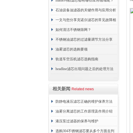
原理
mahle玛勒滤芯都有哪些应用领域呢？
石油设备油滤器的关键作用与应用分析
一文与您分享克诺尔滤芯的常见故障相
应解决方法
如何清洁不锈钢筛网？
不锈钢油滤芯的过滤量调节方法分享
油雾滤芯的选购要领
轨道车空压机滤芯选购指南
headline滤芯出现问题之后的处理方法
分享
相关新闻
Related news
防静电液压滤芯正确的维护保养方法
油雾分离滤芯的工作原理及作用介绍
液压泵过滤器的保养与维护
选购304不锈钢滤芯要从多个方面去判