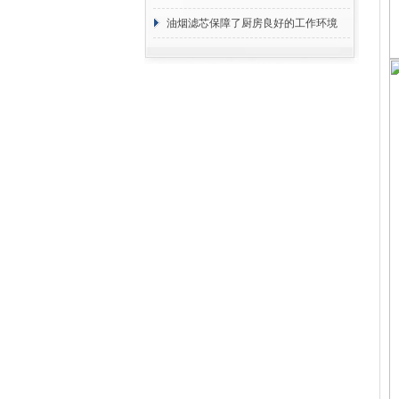
断
油烟滤芯保障了厨房良好的工作环境