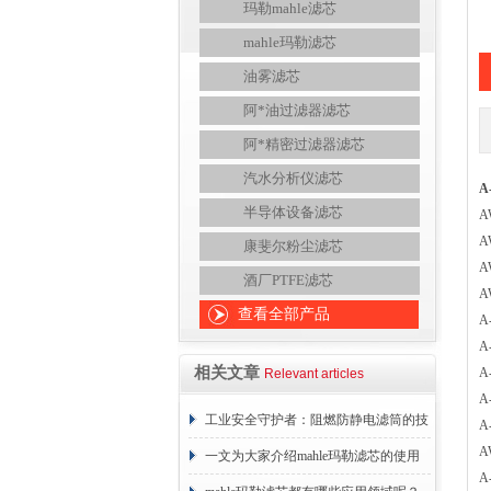
玛勒mahle滤芯
mahle玛勒滤芯
油雾滤芯
阿*油过滤器滤芯
阿*精密过滤器滤芯
汽水分析仪滤芯
A
半导体设备滤芯
A
A
康斐尔粉尘滤芯
A
酒厂PTFE滤芯
A
查看全部产品
A
A
相关文章
A
Relevant articles
A
工业安全守护者：阻燃防静电滤筒的技
A
A
术原理与应用解析
一文为大家介绍mahle玛勒滤芯的使用
A