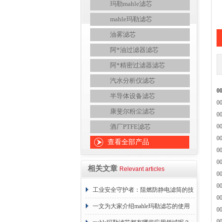
玛勒mahle滤芯
mahle玛勒滤芯
油雾滤芯
阿*油过滤器滤芯
阿*精密过滤器滤芯
汽水分析仪滤芯
0
半导体设备滤芯
0
康斐尔粉尘滤芯
0
酒厂PTFE滤芯
0
0
查看全部产品
0
0
相关文章
Relevant articles
0
0
工业安全守护者：阻燃防静电滤筒的技
0
术原理与应用解析
一文为大家介绍mahle玛勒滤芯的使用
0
0