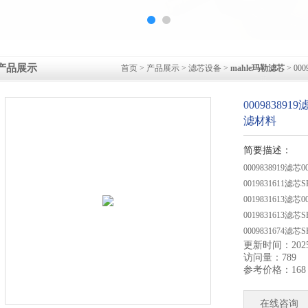
产品展示
首页
>
产品展示
>
滤芯设备
>
mahle玛勒滤芯
> 00
00098389
滤材料
简要描述：
0009838919滤
0019831611
0019831613滤
0019831613
0009831674
更新时间：2025-
0009831673滤
访问量：789
参考价格：168
在线咨询