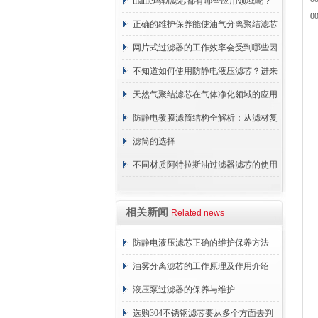
原理
mahle玛勒滤芯都有哪些应用领域呢？
0
正确的维护保养能使油气分离聚结滤芯
长期稳定运行
网片式过滤器的工作效率会受到哪些因
素的影响？
不知道如何使用防静电液压滤芯？进来
看
天然气聚结滤芯在气体净化领域的应用
与重要性
防静电覆膜滤筒结构全解析：从滤材复
合到整体成型
滤筒的选择
不同材质阿特拉斯油过滤器滤芯的使用
周期区别介绍
相关新闻
Related news
防静电液压滤芯正确的维护保养方法
油雾分离滤芯的工作原理及作用介绍
液压泵过滤器的保养与维护
选购304不锈钢滤芯要从多个方面去判