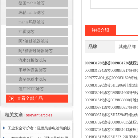
德国mahle滤芯
玛勒mahle滤芯
mahle玛勒滤芯
详细介绍
油雾滤芯
阿*油过滤器滤芯
品牌
其他品牌
阿*精密过滤器滤芯
汽水分析仪滤芯
0009831766滤芯0009831726液
半导体设备滤芯
0009831724滤芯00098302
2029777-001滤芯0009831
康斐尔粉尘滤芯
0009831626滤芯SH52069纤
酒厂PTFE滤芯
0009838916滤芯03998316
查看全部产品
0009831519滤芯00398308
0009830871滤芯00098308
相关文章
0009830871滤芯SH75294纤
Relevant articles
0009837024滤芯00098370
工业安全守护者：阻燃防静电滤筒的技
0009837034滤芯0019831
0019831613滤芯SH52212