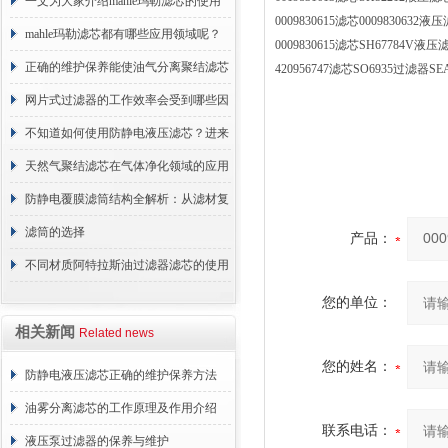
术原理与应用解析
一文为大家介绍mahle玛勒滤芯的使用
0009830615滤芯0009830
原理
mahle玛勒滤芯都有哪些应用领域呢？
0009830615滤芯SH67784
正确的维护保养能使油气分离聚结滤芯
420956747滤芯SO6935过滤
长期稳定运行
网片式过滤器的工作效率会受到哪些因
素的影响？
不知道如何使用防静电液压滤芯？进来
看
天然气聚结滤芯在气体净化领域的应用
与重要性
防静电覆膜滤筒结构全解析：从滤材复
合到整体成型
滤筒的选择
产品：
不同材质阿特拉斯油过滤器滤芯的使用
周期区别介绍
您的单位：
相关新闻
Related news
您的姓名：
防静电液压滤芯正确的维护保养方法
油雾分离滤芯的工作原理及作用介绍
联系电话：
液压泵过滤器的保养与维护