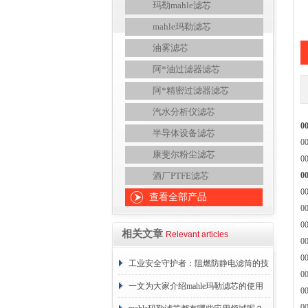
玛勒mahle滤芯
mahle玛勒滤芯
油雾滤芯
阿*油过滤器滤芯
阿*精密过滤器滤芯
汽水分析仪滤芯
0
半导体设备滤芯
0
康斐尔粉尘滤芯
0
酒厂PTFE滤芯
0
0
查看全部产品
0
0
相关文章
Relevant articles
0
0
工业安全守护者：阻燃防静电滤筒的技
0
术原理与应用解析
一文为大家介绍mahle玛勒滤芯的使用
0
0