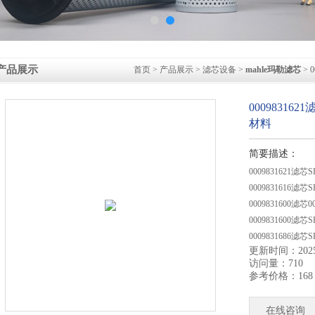
产品展示
首页
>
产品展示
>
滤芯设备
>
mahle玛勒滤芯
> 
00098316
材料
简要描述：
0009831621滤
0009831616
0009831600滤
0009831600
0009831686
更新时间：2025-
0009831675滤
访问量：710
参考价格：168
在线咨询