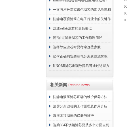
原理
mahle玛勒滤芯都有哪些应用领域呢？
0
一文与您分享克诺尔滤芯的常见故障相
0
应解决方法
防静电覆膜滤筒在电子行业中的关键作
0
用
浅述sullair滤芯的更换要点
阿*油过滤器滤芯的工作原理简述
选择除尘滤芯时要考虑这些参数
如何正确的安装油气分离聚结滤芯呢
KNORR滤芯出现故障后可通过这些方
法解决
相关新闻
Related news
防静电液压滤芯正确的维护保养方法
油雾分离滤芯的工作原理及作用介绍
液压泵过滤器的保养与维护
选购304不锈钢滤芯要从多个方面去判