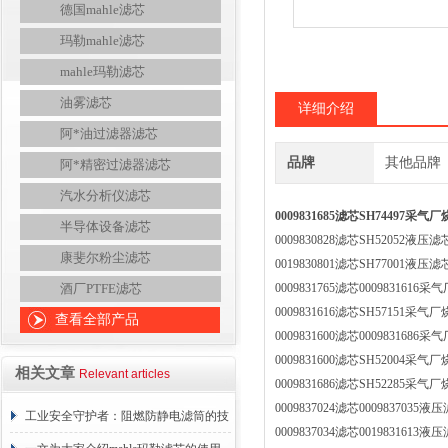
德国mahle滤芯
玛勒mahle滤芯
mahle玛勒滤芯
油雾滤芯
详细介绍
阿*油过滤器滤芯
品牌
其他品牌
阿*精密过滤器滤芯
汽水分析仪滤芯
0009831685滤芯SH74497采
半导体设备滤芯
0009830828滤芯SH5205
康斐尔粉尘滤芯
0019830801滤芯SH77001
酒厂PTFE滤芯
0009831765滤芯0009831
0009831616滤芯SH57151
查看全部产品
0009831600滤芯0009831
0009831600滤芯SH5200
相关文章
Relevant articles
0009831686滤芯SH52285
0009837024滤芯00098370
工业安全守护者：阻燃防静电滤筒的技
0009837034滤芯0019831