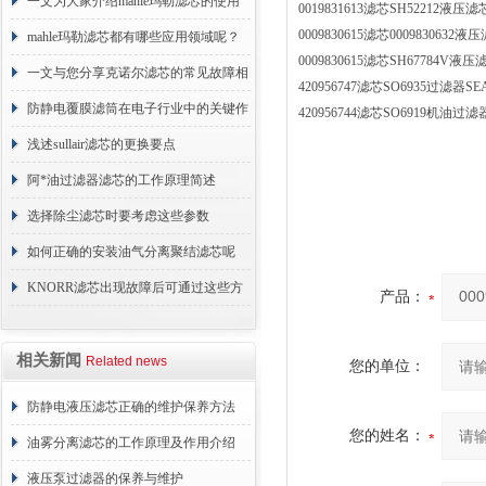
术原理与应用解析
一文为大家介绍mahle玛勒滤芯的使用
0019831613滤芯SH52212
0009830615滤芯0009830
原理
mahle玛勒滤芯都有哪些应用领域呢？
0009830615滤芯SH67784
一文与您分享克诺尔滤芯的常见故障相
420956747滤芯SO6935过滤
应解决方法
防静电覆膜滤筒在电子行业中的关键作
420956744滤芯SO6919机油
用
浅述sullair滤芯的更换要点
阿*油过滤器滤芯的工作原理简述
选择除尘滤芯时要考虑这些参数
如何正确的安装油气分离聚结滤芯呢
KNORR滤芯出现故障后可通过这些方
产品：
法解决
相关新闻
Related news
您的单位：
防静电液压滤芯正确的维护保养方法
您的姓名：
油雾分离滤芯的工作原理及作用介绍
液压泵过滤器的保养与维护