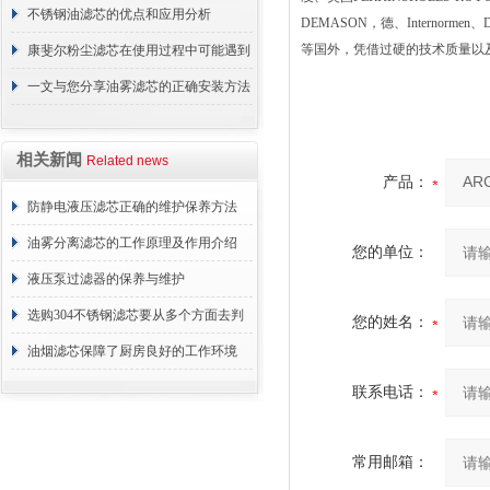
材料？
不锈钢油滤芯的优点和应用分析
DEMASON，德、Internorm
等国外，凭借过硬的技术质量以
康斐尔粉尘滤芯在使用过程中可能遇到
的故障相应解决方法分享
一文与您分享油雾滤芯的正确安装方法
相关新闻
Related news
产品：
防静电液压滤芯正确的维护保养方法
油雾分离滤芯的工作原理及作用介绍
您的单位：
液压泵过滤器的保养与维护
选购304不锈钢滤芯要从多个方面去判
您的姓名：
断
油烟滤芯保障了厨房良好的工作环境
联系电话：
常用邮箱：