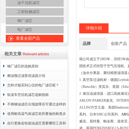
油干洗机滤芯
工程机械滤芯
钢厂滤芯
详细介绍
电厂滤芯
查看全部产品
品牌
创新产品
相关文章
Relevant articles
我公司成立于2005年，历经5
国技术正式转型于空气压缩机、
钢厂滤芯的选购原则
（油水分离器、聚结精密滤清器
燃油预过滤普优滤器介绍
1. 真空泵过滤耗材：德国(Leybol
怎样才能买到心仪的电厂滤芯呢？
（Rietschle）里其乐、英国（E
2. 液压油滤清器：进口高效液压
轨道车空压机滤芯选购指南
ARLON-PARKER派克、INTE
不锈钢油滤芯出现故障后可通过这样的
ALLISON艾立逊、美国Hankiso
方法解决
使用耐高温气体滤芯前所要做的检查步
系列、日本SMC公司系列、
ARG
威克、底特曼、帕金斯、道依茨、美国
骤
自行更换齿轮箱油滤芯需要哪些工具和
凌、英国PERKINSROLLS-R