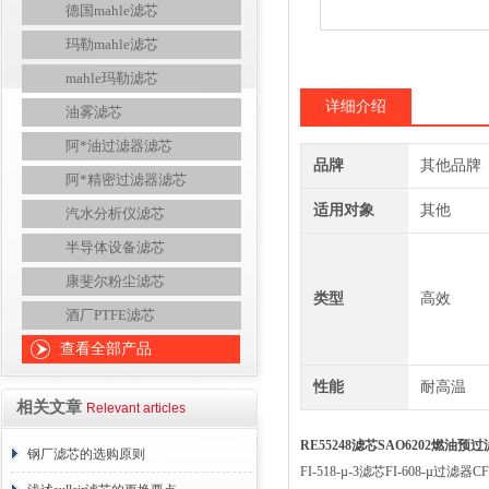
德国mahle滤芯
玛勒mahle滤芯
mahle玛勒滤芯
详细介绍
油雾滤芯
阿*油过滤器滤芯
品牌
其他品牌
阿*精密过滤器滤芯
适用对象
其他
汽水分析仪滤芯
半导体设备滤芯
康斐尔粉尘滤芯
类型
高效
酒厂PTFE滤芯
查看全部产品
性能
耐高温
相关文章
Relevant articles
RE55248滤芯SAO6202燃油
钢厂滤芯的选购原则
FI-518-µ-3滤芯FI-608-µ过滤器