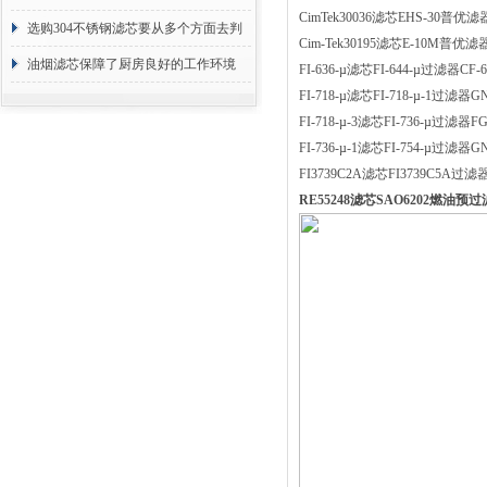
CimTek30036滤芯EHS-30普优滤
选购304不锈钢滤芯要从多个方面去判
Cim-Tek30195滤芯E-10M普优滤
断
油烟滤芯保障了厨房良好的工作环境
FI-636-µ滤芯FI-644-µ过滤器CF
FI-718-µ滤芯FI-718-µ-1过滤器
FI-718-µ-3滤芯FI-736-µ过滤器F
FI-736-µ-1滤芯FI-754-µ过滤器
FI3739C2A滤芯FI3739C5A过滤器
RE55248滤芯SAO6202燃油