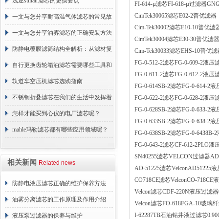
浅述sullair滤芯的更换要点
FI-614-µ滤芯FI-618-µ过滤器GN
CimTek30065滤芯E02-2普优滤器
一文与您分享耐高温气体滤芯的常见故
Cim-Tek30002滤芯E10-10普优滤
障相应解决方法
一文与您分享油雾滤芯的正确安装方法
CimTek30004滤芯E30-30普优滤
防静电覆膜滤筒结构全解析：从滤材复
Cim-Tek30033滤芯EHS-10普优
FG-0-512-2滤芯FG-0-609-2液压
合到整体成型
自行更换齿轮箱油滤芯需要哪些工具和
FG-0-611-2滤芯FG-0-612-2液压
材料？
轨道车空压机滤芯选购指南
FG-0-614SB-2滤芯FG-0-614-2液压
不锈钢折叠滤芯在我们的生活中发挥着
FG-0-622-2滤芯FG-0-628-2液压
FG-0-628SB-2滤芯FG-0-633-2
哪些作用呢？
怎样才能买到心仪的电厂滤芯呢？
FG-0-633SB-2滤芯FG-0-638-2
mahle玛勒滤芯都有哪些应用领域呢？
FG-0-638SB-2滤芯FG-0-6438B-
FG-0-643-2滤芯CF-612-2PLO液压
SN40255滤芯VELCON过滤器A
相关新闻
Related news
AD-51225滤芯VelconAD51225液压
CO718CE滤芯VelconCO-718CE液
防静电液压滤芯正确的维护保养方法
Velcon滤芯CDF-220N液压过滤器0.9
油雾分离滤芯的工作原理及作用介绍
Velcon滤芯FO-618FGA-10
I-62287TB石油钻井液过滤芯0.90
液压泵过滤器的保养与维护