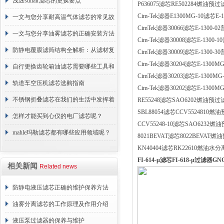
浅述sullair滤芯的更换要点
P636075滤芯RE502284燃油
Cim-Tek滤器E1300MG-10滤芯E-
一文与您分享耐高温气体滤芯的常见故
CimTek滤器30066滤芯E-1300-
障相应解决方法
一文与您分享油雾滤芯的正确安装方法
Cim-Tek滤器30008滤芯E-1300-
防静电覆膜滤筒结构全解析：从滤材复
CimTek滤器30009滤芯E-1300-
Cim-Tek滤器30204滤芯E-1300
合到整体成型
自行更换齿轮箱油滤芯需要哪些工具和
CimTek滤器30203滤芯E-1300M
材料？
轨道车空压机滤芯选购指南
Cim-Tek滤器30202滤芯E-1300
不锈钢折叠滤芯在我们的生活中发挥着
RE55248滤芯SAO6202燃油预
SBL88054滤芯CCV552481
哪些作用呢？
怎样才能买到心仪的电厂滤芯呢？
CCV55248-10滤芯SAO623
mahle玛勒滤芯都有哪些应用领域呢？
8021BEVAT滤芯8022BEVA
KN40404滤芯RK22610燃
FI-614-µ滤芯FI-618-µ过滤器
相关新闻
Related news
防静电液压滤芯正确的维护保养方法
油雾分离滤芯的工作原理及作用介绍
液压泵过滤器的保养与维护