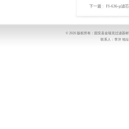
下一篇 :
FI-636-µ滤
© 2026 版权所有：固安县金瑞克过滤
联系人：李洋 地