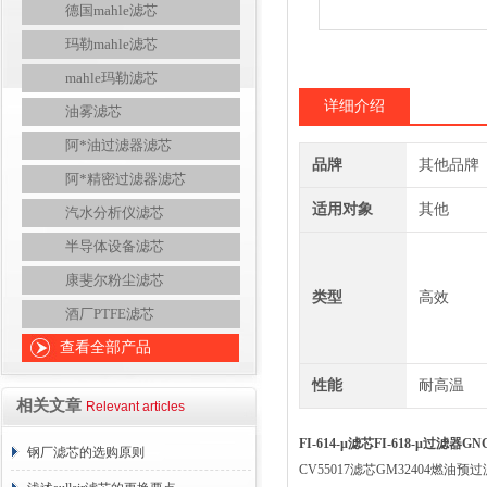
德国mahle滤芯
玛勒mahle滤芯
mahle玛勒滤芯
详细介绍
油雾滤芯
阿*油过滤器滤芯
品牌
其他品牌
阿*精密过滤器滤芯
适用对象
其他
汽水分析仪滤芯
半导体设备滤芯
康斐尔粉尘滤芯
类型
高效
酒厂PTFE滤芯
查看全部产品
性能
耐高温
相关文章
Relevant articles
FI-614-µ滤芯FI-618-µ过滤器
钢厂滤芯的选购原则
CV55017滤芯GM32404燃油