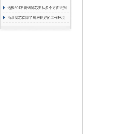
选购304不锈钢滤芯要从多个方面去判
断
油烟滤芯保障了厨房良好的工作环境