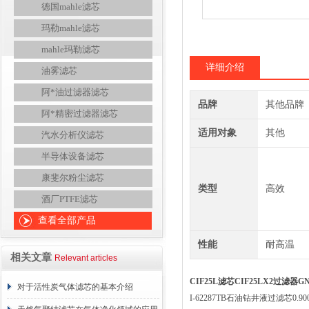
德国mahle滤芯
玛勒mahle滤芯
mahle玛勒滤芯
详细介绍
油雾滤芯
阿*油过滤器滤芯
品牌
其他品牌
阿*精密过滤器滤芯
适用对象
其他
汽水分析仪滤芯
半导体设备滤芯
康斐尔粉尘滤芯
类型
高效
酒厂PTFE滤芯
查看全部产品
性能
耐高温
相关文章
Relevant articles
CIF25L滤芯CIF25LX2过滤器G
对于活性炭气体滤芯的基本介绍
I-62287TB石油钻井液过滤芯0.90