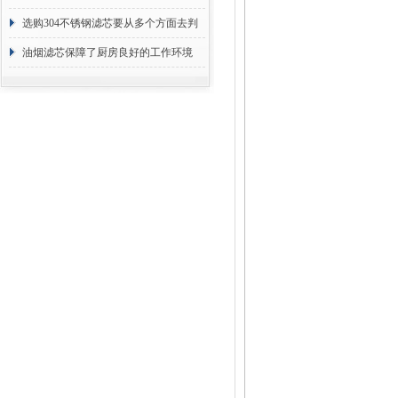
选购304不锈钢滤芯要从多个方面去判
断
油烟滤芯保障了厨房良好的工作环境