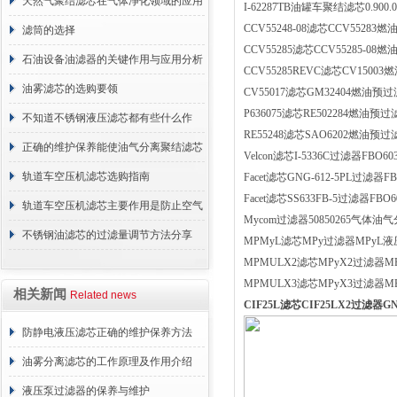
天然气聚结滤芯在气体净化领域的应用
I-62287TB油罐车聚结滤芯0.900.
CCV55248-08滤芯CCV5528
与重要性
滤筒的选择
CCV55285滤芯CCV55285-0
石油设备油滤器的关键作用与应用分析
CCV55285REVC滤芯CV150
油雾滤芯的选购要领
CV55017滤芯GM32404燃油
P636075滤芯RE502284燃油
不知道不锈钢液压滤芯都有些什么作
RE55248滤芯SAO6202燃油预
用？进来看
正确的维护保养能使油气分离聚结滤芯
Velcon滤芯I-5336C过滤器FBO6
长期稳定运行
轨道车空压机滤芯选购指南
Facet滤芯GNG-612-5PL过滤器
Facet滤芯SS633FB-5过滤器FB
轨道车空压机滤芯主要作用是防止空气
Mycom过滤器50850265气体
中的杂质和油脂浓度升高
不锈钢油滤芯的过滤量调节方法分享
MPMyL滤芯MPy过滤器MPyL液压
MPMULX2滤芯MPyX2过滤器MP
MPMULX3滤芯MPyX3过滤器MP
相关新闻
Related news
CIF25L滤芯CIF25LX2过滤器G
防静电液压滤芯正确的维护保养方法
油雾分离滤芯的工作原理及作用介绍
液压泵过滤器的保养与维护