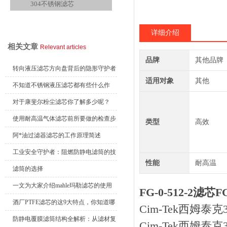
304不锈钢滤芯
查看全部产品
详细介绍
相关文章
Relevant articles
品牌
其他品牌
转向液压滤芯方向盘背后的隐形守护者
适用对象
其他
不知道不锈钢液压滤芯都有些什么作
用？进来看
对于康斐尔粉尘滤芯你了解多少呢？
使用耐高温气体滤芯前所要做的检查步
类型
高效
骤
阿*油过滤器滤芯的工作原理简述
工业安全守护者：阻燃防静电滤筒的技
性能
耐高温
术原理与应用解析
滤筒的选择
一文为大家介绍mahle玛勒滤芯的使用
FG-0-512-2滤芯F
原理
酒厂PTFE滤芯的这9大特点，你知道哪
Cim-Tek西姆泰克3
些？
防静电覆膜滤筒结构全解析：从滤材复
Cim-Tek西姆泰克