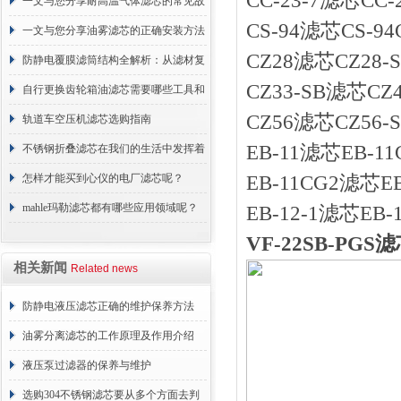
CC-23-7滤芯C
一文与您分享耐高温气体滤芯的常见故
CS-94滤芯CS-9
障相应解决方法
一文与您分享油雾滤芯的正确安装方法
CZ28滤芯CZ2
防静电覆膜滤筒结构全解析：从滤材复
CZ33-SB滤芯C
合到整体成型
自行更换齿轮箱油滤芯需要哪些工具和
CZ56滤芯CZ56-S
材料？
轨道车空压机滤芯选购指南
EB-11滤芯EB-11
不锈钢折叠滤芯在我们的生活中发挥着
哪些作用呢？
怎样才能买到心仪的电厂滤芯呢？
EB-11CG2滤芯EB
mahle玛勒滤芯都有哪些应用领域呢？
EB-12-1滤芯EB-
VF-22SB-PGS
相关新闻
Related news
防静电液压滤芯正确的维护保养方法
油雾分离滤芯的工作原理及作用介绍
液压泵过滤器的保养与维护
选购304不锈钢滤芯要从多个方面去判