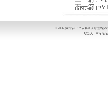
下一篇 :
V
GNG-612
612
© 2026 版权所有：固安县金瑞克过滤
联系人：李洋 地