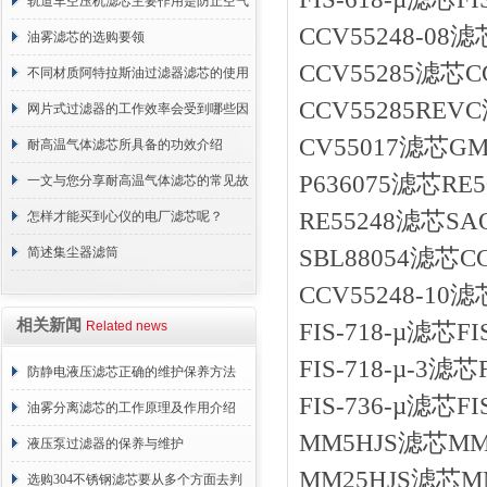
轨道车空压机滤芯主要作用是防止空气
CCV55248-0
中的杂质和油脂浓度升高
油雾滤芯的选购要领
CCV55285滤芯
不同材质阿特拉斯油过滤器滤芯的使用
CCV55285RE
周期区别介绍
网片式过滤器的工作效率会受到哪些因
CV55017滤芯
素的影响？
耐高温气体滤芯所具备的功效介绍
P636075滤芯R
一文与您分享耐高温气体滤芯的常见故
RE55248滤芯
障相应解决方法
怎样才能买到心仪的电厂滤芯呢？
简述集尘器滤筒
SBL88054滤芯
CCV55248-1
相关新闻
Related news
FIS-718-µ滤芯F
FIS-718-µ-3
防静电液压滤芯正确的维护保养方法
FIS-736-µ滤芯F
油雾分离滤芯的工作原理及作用介绍
MM5HJS滤芯MM
液压泵过滤器的保养与维护
MM25HJS滤芯
选购304不锈钢滤芯要从多个方面去判