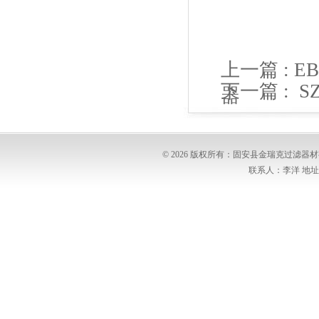
上一篇 :
E
下一篇 :
S
器
© 2026 版权所有：固安县金瑞克过滤
联系人：李洋 地