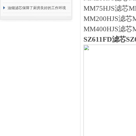
MM75HJS滤芯M
断
油烟滤芯保障了厨房良好的工作环境
MM200HJS滤芯
MM400HJS滤芯
SZ611FD滤芯SZ6