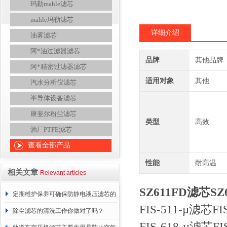
玛勒mahle滤芯
mahle玛勒滤芯
详细介绍
油雾滤芯
阿*油过滤器滤芯
品牌
其他品牌
阿*精密过滤器滤芯
适用对象
其他
汽水分析仪滤芯
半导体设备滤芯
康斐尔粉尘滤芯
类型
高效
酒厂PTFE滤芯
查看全部产品
性能
耐高温
相关文章
Relevant articles
SZ611FD滤芯SZ6
定期维护保养可确保防静电液压滤芯的
FIS-511-µ滤芯
正常工作
除尘滤芯的清洗工作你做对了吗？
FIS-618-µ滤芯