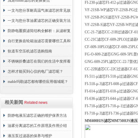
浅述sullair滤芯的更换要点
FI-230-µ滤芯FI-412-µ过滤器GN
VF-21SB-WP滤芯VF-22SB-PG过
一文与您分享耐高温气体滤芯的常见故
VF-22SB-PGS滤芯VF-22SB-
障相应解决方法
一文与您分享油雾滤芯的正确安装方法
VF-22SB-S滤芯VF-22SB-WP过滤
防静电覆膜滤筒结构全解析：从滤材复
CC-21-7滤芯CC-21B过滤器CF-612
CC-21C滤芯CF-609-2PLO过滤器G
合到整体成型
自行更换齿轮箱油滤芯需要哪些工具和
CF-609-10PLO滤芯CF-609-25
材料？
轨道车空压机滤芯选购指南
FG-O-609-2滤芯GNG-609-5P
不锈钢折叠滤芯在我们的生活中发挥着
GNG-609-25PL滤芯CC-22-7普
CC-22B滤芯CC-22C过滤器CF-6
哪些作用呢？
怎样才能买到心仪的电厂滤芯呢？
FI-511-µ滤芯FI-518-µ过滤器GN
mahle玛勒滤芯都有哪些应用领域呢？
FI-518-µ-3滤芯FI-608-µ过滤器
FI-614-µ滤芯FI-618-µ过滤器GN
FI-636-µ滤芯FI-644-µ过滤器CF
相关新闻
Related news
FI-718-µ滤芯FI-718-µ-1过滤器
FI-718-µ-3滤芯FI-736-µ过滤器F
防静电液压滤芯正确的维护保养方法
MM400HJS滤芯MM750HJS液压
油雾分离滤芯的工作原理及作用介绍
液压泵过滤器的保养与维护