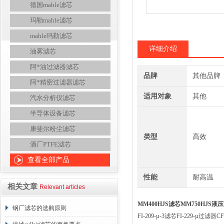
德国mahle滤芯
玛勒mahle滤芯
mahle玛勒滤芯
详细介绍
油雾滤芯
阿*油过滤器滤芯
品牌
其他品牌
阿*精密过滤器滤芯
适用对象
其他
汽水分析仪滤芯
半导体设备滤芯
康斐尔粉尘滤芯
类型
高效
酒厂PTFE滤芯
查看全部产品
性能
耐高温
相关文章
Relevant articles
MM400HJS滤芯MM750HJS液压
钢厂滤芯的选购原则
FI-209-µ-3滤芯FI-229-µ过滤器